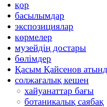
қор
басылымдар
экспозициялар
көрмелер
музейдің достары
бөлімдер
Қасым Қайсенов атынд
солжағалық кешен
хайуанаттар бағы
ботаникалық саябақ