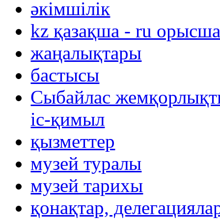
әкімшілік
kz қазақша - ru орысш
жаңалықтары
бастысы
Сыбайлас жемқорлықты
іс-қимыл
қызметтер
музей туралы
музей тарихы
қонақтар, делегацияла