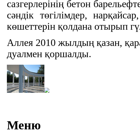
сазгерлерінің бетон барельеф
сәндік төгілімдер, нарқайсар
көшеттерін қолдана отырып гү
Аллея 2010 жылдың қазан, қар
дуалмен қоршалды.
Меню