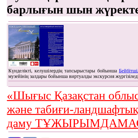
барлығын шын жүрект
Күнделікті, келушілердің тапсырыстары бойынша
Бейбітші
музейінің залдары бойынша виртуалды экскурсия жүргізілед
«Шығыс Қазақстан облыс
және табиғи-ландшафты
даму ТҰЖЫРЫМДАМАС