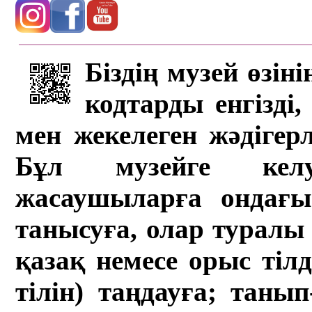
Біздің музей өзін
кодтарды енгізді,
мен жекелеген жәдігер
Бұл музейге кел
жасаушыларға ондағы 
танысуға, олар туралы 
қазақ немесе орыс тіл
тілін) таңдауға; танып-