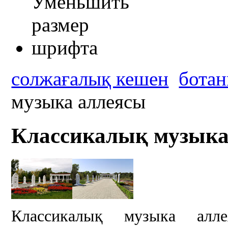
солжағалық кешен
ботан
музыка аллеясы
Классикалық музыка
Классикалық музыка алл