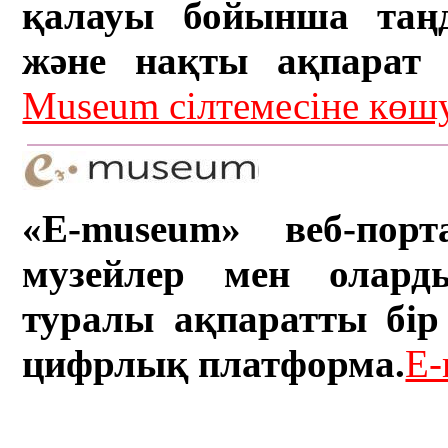
қалауы бойынша таң
және нақты ақпарат а
Museum сілтемесіне кө
«E-museum» веб-порт
музейлер мен олард
туралы ақпаратты бір 
цифрлық платформа.
E-