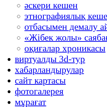
әскери кешен
этнографиялық кеш
отбасымен демалу а
«Жібек жолы» саяба
оқиғалар хроникасы
виртуалды 3d-тур
xабарландырулар
сайт картасы
фотогалерея
мұрағат