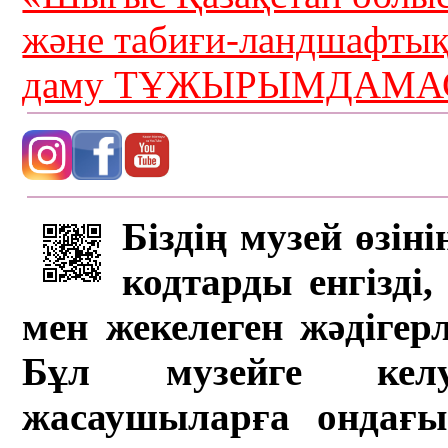
және табиғи-ландшафты
даму ТҰЖЫРЫМДАМАС
Біздің музей өзін
кодтарды енгізді,
мен жекелеген жәдігер
Бұл музейге кел
жасаушыларға ондағы 