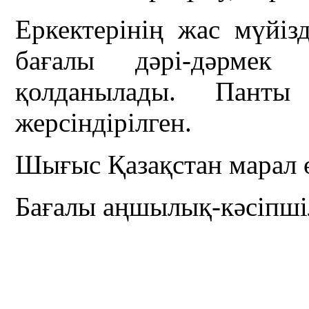
Еркектерінің жас мүйіз
бағалы дәрі-дәрмек
қолданылады. Панты
жерсіндірілген.
Шығыс Қазақстан марал өс
Бағалы аңшылық-кәсіпші