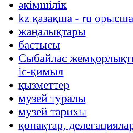
әкімшілік
kz қазақша - ru орысш
жаңалықтары
бастысы
Сыбайлас жемқорлықты
іс-қимыл
қызметтер
музей туралы
музей тарихы
қонақтар, делегацияла