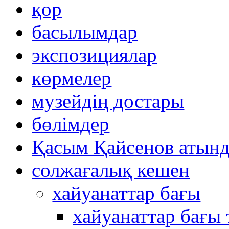
қор
басылымдар
экспозициялар
көрмелер
музейдің достары
бөлімдер
Қасым Қайсенов атынд
солжағалық кешен
хайуанаттар бағы
хайуанаттар бағы