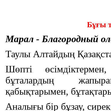
Бұғы 
Марал - Благородный ол
Таулы Алтайдың Қазақста
Шөпті өсімдіктермен
бұталардың жапырақ
қабықтарымен, бұтақтары
Аналығы бір бұзау, сирек