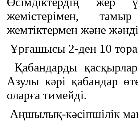
Өсімдіктердің жер ү
жемістерімен, тамыр
жемтіктермен және жәнді
Ұрғашысы 2-ден 10 торай
Қабандарды қасқырлар
Азулы кәрі қабандар ө
оларға тимейді.
Аңшылық-кәсіпшілік ма