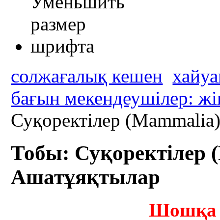
солжағалық кешен
хайуа
бағын мекендеушілер: жі
Суқоректілер (Mammalia
Тобы: Суқоректілер 
Ашатұяқтылар
Шошқа 