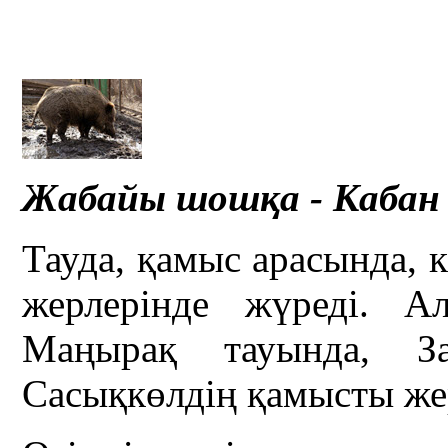
Жабайы шошқа - Кабан -
Тауда, қамыс арасында, 
жерлерінде жүреді. А
Маңырақ тауында, За
Сасықкөлдің қамысты жер