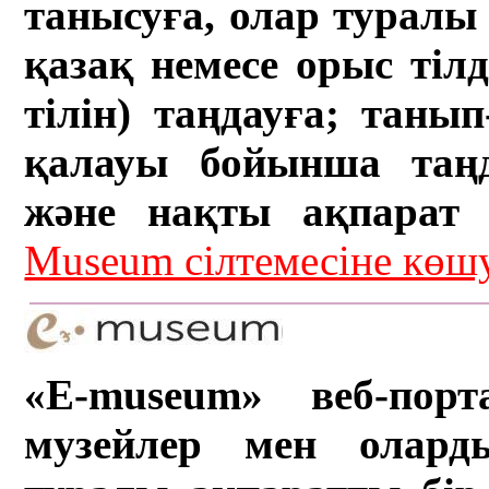
танысуға, олар туралы 
қазақ немесе орыс тіл
тілін) таңдауға; танып-
қалауы бойынша таң
және нақты ақпарат а
Museum сілтемесіне кө
«E-museum» веб-порт
музейлер мен олард