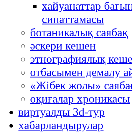
хайуанаттар бағын
сипаттамасы
ботаникалық саябақ
әскери кешен
этнографиялық кеш
отбасымен демалу а
«Жібек жолы» саяба
оқиғалар хроникасы
виртуалды 3d-тур
xабарландырулар