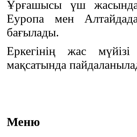
Ұрғашысы үш жасында, 
Еуропа мен Алтайдад
бағылады.
Еркегінің жас мүйізі
мақсатында пайдаланыла
Меню