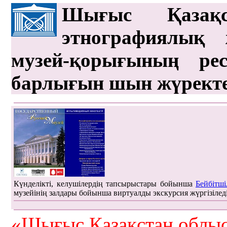
Шығыс Қазақс
этнографиялық 
музей-қорығының рес
барлығын шын жүрект
Күнделікті, келушілердің тапсырыстары бойынша
Бейбітші
музейінің залдары бойынша виртуалды экскурсия жүргізілед
«Шығыс Қазақстан облыс