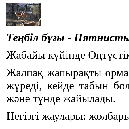
Теңбіл бұғы - Пятнисты
Жабайы күйінде Оңтүстік
Жалпақ жапырақты орма
жүреді, кейде табын бол
және түнде жайылады.
Негізгі жаулары: жолбарыс