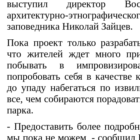
высту­пил директор Восто
архитектурно-этно­графическо
заповедника Николай Зайцев.
Пока проект только раз­рабат
что жи­телей ждет много пр
побывать в им­провизиров
попробовать себя в качес­тве 
до упа­ду набегаться по изви
все, чем собираются порадоват
парка.
- Предоставить более подро
мы пока не можем, - сообщил Н