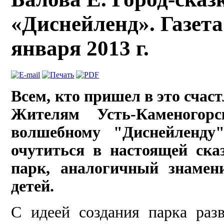
«Диснейленд». Газет
января 2013 г.
Всем, кто пришел в это счас
Жителям Усть-Камено­гор
волшебному "Диснейленду"
очутиться в настоя­щей ска
парк, аналогичный зна­мен
детей.
С идеей создания пар­ка раз