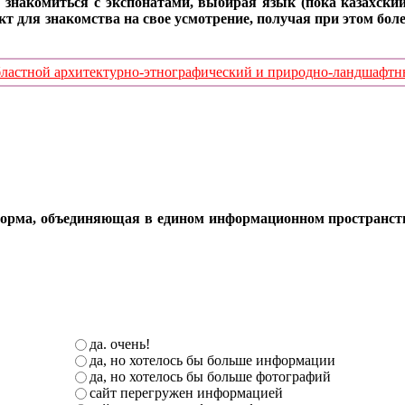
 знакомиться с экспонатами, выбирая язык (пока казахский
кт для знакомства на свое усмотрение, получая при этом б
стной архитектурно-этнографический и природно-ландшафтный
орма, объединяющая в едином информационном пространстве 
да. очень!
да, но хотелось бы больше информации
да, но хотелось бы больше фотографий
сайт перегружен информацией