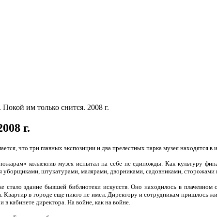
Покой им только снится. 2008 г.
008 г.
тся, что три главных экспозиции и два прелестных парка музея находятся в и
пожарам» коллектив музея испытал на себе не единожды. Как культуру фина
 уборщиками, штукатурами, малярами, дворниками, садовниками, сторожами и
е стало здание бывшей библиотеки искусств. Оно находилось в плачевном с
 Квартир в городе еще никто не имел. Директору и сотрудникам пришлось жит
 в кабинете директора. На войне, как на войне.