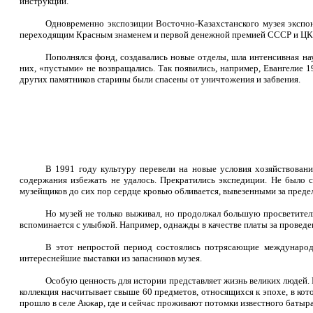
инструкций.
Одновременно экспозиции Восточно-Казахстанского музея экспони
переходящим Красным знаменем и первой денежной премией СССР и ЦК 
Пополнялся фонд, создавались новые отделы, шла интенсивная на
них, «пустыми» не возвращались. Так появились, например, Евангелие 
других памятников старины были спасены от уничтожения и забвения.
В 1991 году культуру перевели на новые условия хозяйствовани
содержания избежать не удалось. Прекратились экспедиции. Не было с
музейщиков до сих пор сердце кровью обливается, вывезенными за преде
Но музей не только выживал, но продолжал большую просветитель
вспоминается с улыбкой. Например, однажды в качестве платы за проведен
В этот непростой период состоялись потрясающие международн
интереснейшие выставки из запасников музея.
Особую ценность для истории представляет жизнь великих людей. 
коллекция насчитывает свыше 60 предметов, относящихся к эпохе, в ко
прошло в селе Акжар, где и сейчас проживают потомки известного батыр