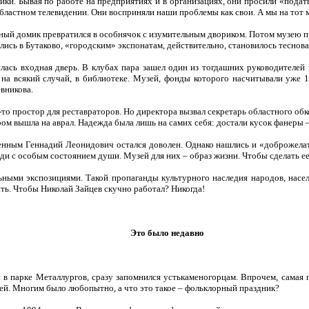
ики. Бывая по работе на предприятиях и в организациях, они просили «пода
ластном телевидении. Они восприняли наши проблемы как свои. А мы на тот м
льный домик превратился в особнячок с изумительным двориком. Потом музею п
ись в Бутаково, «городским» экспонатам, действительно, становилось теснова
лась входная дверь. В клубах пара зашел один из тогдашних руководителей г
 на всякий случай, в библиотеке. Музей, фонды которого насчитывали уже 1
вникова.
ь-то простор для реставраторов. Но директора вызвал секретарь областного о
ом вышла на аврал. Надежда была лишь на самих себя: достали кусок фанеры – 
енным Геннадий Леонидович остался доволен. Однако нашлись и «доброжелат
 с особым состоянием души. Музей для них – образ жизни. Чтобы сделать ее 
ьными экспозициями. Такой пропаганды культурного наследия народов, насел
ыть. Чтобы Николай Зайцев скучно работал? Никогда!
Это было недавно
 парке Металлургов, сразу запомнился устькаменогорцам. Впрочем, самая п
й. Многим было любопытно, а что это такое – фольклорный праздник?