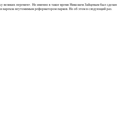
оху великих перемен». Но именно в такое время Николаем Зайцевым был сделан
зря нарекла неутомимым реформатором парков. Но об этом в следующий раз.