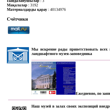
Пайдаланушылар
: 3
Мақалалар
: 3192
Материалдарды қарау
: 40134976
Счётчики
Мы искренне рады приветствовать всех п
ландшафтного музея-заповедника
Ежедневно, по заяв
Наш музей в залах своих экспозиций внедр