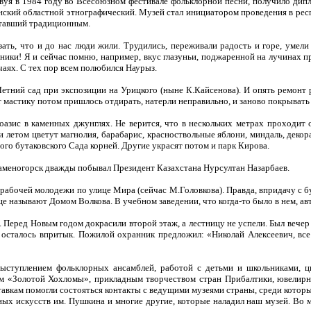
твуя в 1984 году во Всесоюзном фестивале фольклорной песни, получило дип
нский областной этнографический. Музей стал инициатором проведения в рес
ставший традиционным.
ать, что и до нас люди жили. Трудились, переживали радость и горе, умели
ики! Я и сейчас помню, например, вкус глазуньи, поджаренной на лучинах пр
чаях. С тех пор всем полюбился Наурыз.
етний сад при экспозиции на Урицкого (ныне К.Кайсенова). И опять ремонт
т мастику потом пришлось отдирать, натерли неправильно, и заново покрывать 
оазис в каменных джунглях. Не верится, что в нескольких метрах проходит
й и летом цветут магнолия, барабарис, красноствольные яблони, миндаль, деко
го бутаковского Сада корней. Другие украсят потом и парк Кирова.
-Каменогорск дважды побывал Президент Казахстана Нурсултан Назарбаев.
абочей молодежи по улице Мира (сейчас М.Головкова). Правда, впридачу с бу
ще называют Домом Волкова. В учебном заведении, что когда-то было в нем, ав
еред Новым годом докрасили второй этаж, а лестницу не успели. Был вечер 
и осталось впритык. Пожилой охранник предложил: «Николай Алексеевич, вс
ступлением фольклорных ансамблей, работой с детьми и школьниками, ци
вом «Золотой Хохломы», прикладным творчеством стран Прибалтики, ювели
тавкам помогли состояться контакты с ведущими музеями страны, среди кото
ых искусств им. Пушкина и многие другие, которые наладил наш музей. Во м