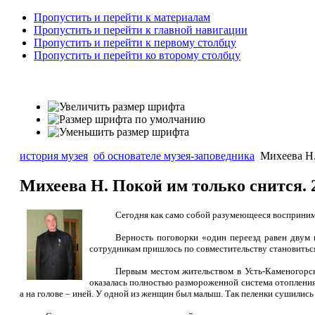
Пропустить и перейти к материалам
Пропустить и перейти к главной навигации
Пропустить и перейти к первому столбцу
Пропустить и перейти ко второму столбцу
история музея
об основателе музея-заповедника
Михеева Н. 
Михеева Н. Покой им только снится. 2
Сегодня как само собой разумеющееся воспринимае
Верность поговорки «один переезд равен двум 
сотрудникам пришлось по совместительству становиться
Первым местом жительством в Усть-Каменогорск
оказалась полностью размороженной система отопления.
а на голове – иней. У одной из женщин был малыш. Так пеленки сушились и