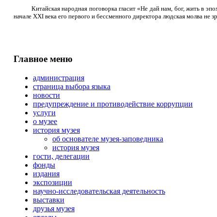
Китайская народная поговорка гласит «Не дай нам, бог, жить в эп
начале
XXI
века его первого и бессменного директора людская молва не 
Главное меню
администрация
страница выбора языка
новости
предупреждение и противодействие коррупции
услуги
о музее
история музея
об основателе музея-заповедника
история музея
гости, делегации
фонды
издания
экспозиции
научно-исследовательская деятельность
выставки
друзья музея