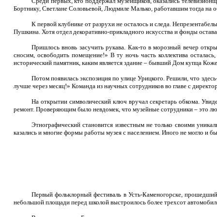
Среди первых, кто поддержал музейщиков, оказались телевизионщ
Бортнику, Светлане Соловьевой, Людмиле Малько, работавшим тогда на об
К первой клубнике от разрухи не осталось и следа. Непрезентабе
Пушкина. Хотя отдел декоративно-прикладного искусства и фонды оставал
Пришлось вновь засучить рукава. Как-то в морозный вечер откры
сносим, освободить помещение!» В ту ночь часть коллектива осталась,
исторический памятник, каким является здание – бывший Дом купца Коже
Потом появилась экспозиция по улице Урицкого. Решили, что здес
лучше через месяц!» Команда из научных сотрудников во главе с директор
На открытии символический ключ вручал секретарь обкома. Увид
ремонт. Проверяющим было невдомек, что музейные сотрудники – это люди
Этнографический становится известным не только своими уникал
казались и многие формы работы музея с населением. Иного не могло и б
Первый фольклорный фестиваль в Усть-Каменогорске, прошедший в
небольшой площади перед школой выстроилось более трехсот автомобиле