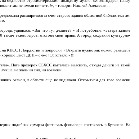
ть на бедность» стройматериалами молодому музею. «Я благодарен Павлу
омент мы не имели ни-че-го!», – говорит Николай Алексеевич.
редложили расшириться за счет старого здания областной библиотеки им.
то.
орода, удивился: «Вы что тут делаете?!» И потребовал: «Завтра здание
0 тысяч экземпляров, отстоял свои права. А город сохранил культурно-
бкома КПСС Г. Бердюгин и попросил: «Открыть нужно как можно раньше, а
хорошо, лист ДВП – о-о-о! Оргстекло - !!!
ели». Пять проверок ОБХСС пытались выяснить, откуда деньги на такой
лучше, не жаль ни сил, ни времени.
явших регион, в области еще не видывали. Открытием для того времени
ервая подобная ярмарка-фестиваль фольклора состоялась в Бутаково. На