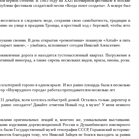
лом первой степени. В 1985 году на
XX
П Всемирном фестивале в Москве
публике фестиваля солдатской песни «Когда поют солдаты». А вскоре был
 веселиться и следовать моде, сохраняя свою самобытность, традиции и
ямо на улице в праздник Троицы, и крестный ход с березкой, чтобы лето
 руками своими. В день открытия «ремонтники» покинули «Алтай» в пять
паркет лаком», – улыбаясь, вспоминает сегодня Николай Алексеевич.
 оживленная дорога и находится густонаселенный квартал. Погружение в
ративный виноград, а также сирень нескольких видов, ирисы, пионы, розы.
хгалтерией гороно в одном крыле. И все равно площадь была в несколько
тор «Изумрудного города» работал преподавателем несколько лет.
31 декабря, всем хотелось побыстрей домой. Остались только директор и
е равно опоздаете! Давайте отметим Новый год в музее! У меня немного
клами оригинальных лекций и, конечно же, уникальными выставками.
рными изделиями дореволюционной России и Душанбинского ювелирного
рых были Государственный музей этнографии СССР, Горьковский историко-
ногом благодаря тому, что Николай Зайцев не боялся выходить за рамки