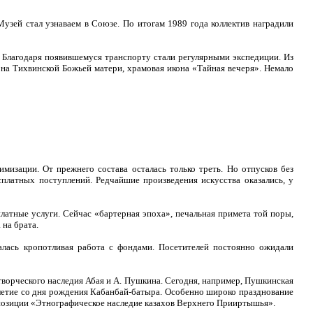
Музей стал узнаваем в Союзе. По итогам 1989 года коллектив наградили
. Благодаря появившемуся транспорту стали регулярными экспедиции. Из
она Тихвинской Божьей матери, храмовая икона «Тайная вечеря». Немало
мизации. От прежнего состава осталась только треть. Но отпусков без
сплатных поступлений. Редчайшие произведения искусства оказались, у
латные услуги. Сейчас «бартерная эпоха», печальная примета той поры,
 на брата.
лась кропотливая работа с фондами. Посетителей постоянно ожидали
творческого наследия Абая и А. Пушкина. Сегодня, например, Пушкинская
-летие со дня рождения Кабанбай-батыра. Особенно широко празднование
кспозиции «Этнографическое наследие казахов Верхнего Прииртышья».