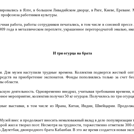
ровались в Ялте, в большом Ливадийском дворце, в Риге, Киеве, Ереване. 
профсоюза работников культуры.
учная работа, работы сотрудников печатались, в том числе в союзной прессе
1909 года в металлическом переплете, украшенное перегородчатой эмалью, ик
И три огурца на брата
я. Для музея наступили трудные времена. Коллектив подвергся жесткой опти
редств на приобретение экспонатов. Фонды пополнялись только за счет бе
лы области.
скую деятельность. Одновременно внедрял, учитывая требования времени, п
ное мероприятие, коллектив получил 50 кг огурцов. Получилось по три огурца
ые выставки, в том числе из Ирана, Китая, Индии, Швейцарии. Продолжа
Музей внес и продолжает вносить немаловажный вклад в дело популяризации 
торой жил и творил поэт. Несмотря на трудности, торжественно отметили 300
а Даулетбая, двоюродного брата Кабанбая. В это же время создается новая э