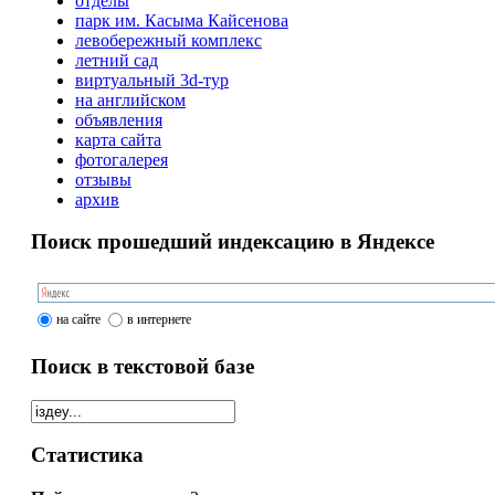
отделы
парк им. Касыма Кайсенова
левобережный комплекс
летний сад
виртуальный 3d-тур
на английском
объявления
карта сайта
фотогалерея
отзывы
архив
Поиск прошедший индексацию в Яндексе
на сайте
в интернете
Поиск в текстовой базе
Статистика