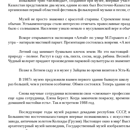
Вокальное трио «Беловодье», созданное при музее, впервые учас
Казахстан представляли два музея, одним из них был Восточно-Казахста
организован первый областной фестиваль фольклорной музыки и песни, 
Музей не просто знакомил с красотой старины. Стремление показ
обычаи. Устькаменогорцы стали интересно отмечать православные праздн
было с солнышком. Население узнало немало о мусульманской вере и обы
Вскоре открываются экспозиция «Алтай» по улице М.Горького и Л
утра – натирали мастикой паркет. Презентация состоялась вовремя. «А во
Летний сад занимает буквально клочок земли. Но это настоящий 
природу – полное. Растут в саду ель, пихта, сосна, кедр, рябина. Весно
Чудный колорит придают произведения парковой скульптуры из знаменито
Позже в Летнем саду и в музее у Зайцева во время визитов в Усть
В 1987г. музею предложили взамен первого здания бывшую школу р
раз большей, чем в уютном особнячке. Обмен состоялся. Теперь здание е
Снова научные сотрудники вспомнили свои «смежные» профессии. П
еще одна сотрудница, Елена Берест. Когда закончили покраску, времен
домашней настойки есть». Так и встретили 1988 год.
Последующие годы музей радовал декадами республик СССР, вы
Большинство восточноказахстанцев впервые познакомились с искусст
завода, античным золотом Колхиды (Грузия). Настоящее окно в мир! Выс
архитектурный музей-заповедник, Государственный музей изобразительн