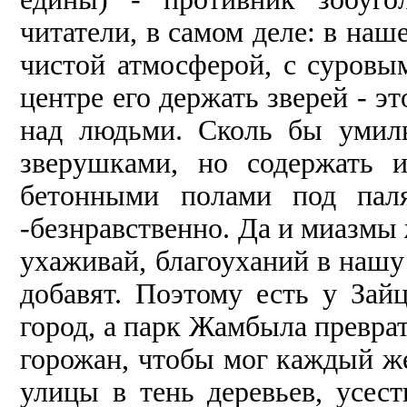
читатели, в самом де­ле: в наш
чистой атмосфе­рой, с суров
центре его держать зверей - э
над людьми. Сколь бы умил
зверушками, но содер­жать 
бетонными полами под пал
-безнравственно. Да и миазмы 
ухаживай, благоуханий в нашу
добавят. Поэтому есть у Зай
город, а парк Жамбыла превра
горожан, чтобы мог каждый ж
улицы в тень деревьев, усест