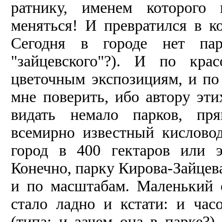
ратнику, именем которого 
меняться! И превратился в ко
Сегодня в городе нет пар
"зайцевского"?). И по кра
цветочным экспозициям, и по
мне поверить, ибо автору эти
видать немало парков, пря
всемирно известный кислово
город в 400 гек­таров или 
Конечно, парку Киро­ва-Зайцев
и по масштабам. Ма­ленький 
стало ладно и кстати: и час
(типа: и зачем она в парке?)