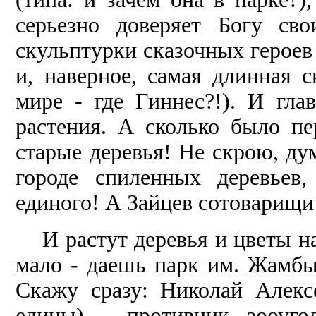
серьезно доверяет Богу св
скульптурки сказочных героев 
и, наверное, самая длинная с
мире - где Гиннес?!). И гла
растения. А сколько было пе
старые деревья! Не скрою, дум
городе спиленных деревьев
единого! А Зайцев сотоварищи 
И растут деревья и цветы н
мало - даешь парк им. Жамбы
Скажу сразу: Николай Алек
едины) - про­тивник зооуго