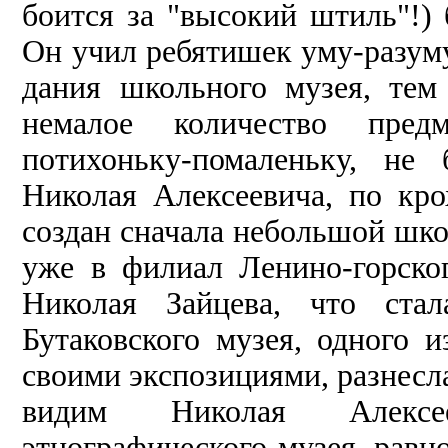
боится за "высокий штиль"!)
Он учил ребятишек уму-разуму
дания школьного музея, тем
нема­лое количество предм
потихоньку-помаленьку, не
Николая Алексеевича, по кро
создан сначала неболь­шой шко
уже в филиал Ленино-горског
Николая Зайцева, что ста­
Бутаковского музея, одного 
своими экспозициями, разнесла
видим Николая Алексее
этнографического музея, равно