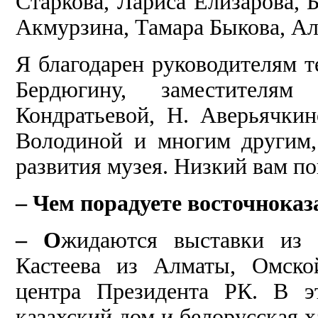
Старкова, Лариса Елизарова, 
Акмурзина, Тамара Быкова, А
Я благодарен руководителям т
Бердюгину, заместителям
Кондратьевой, Н. Аверьячкин
Володиной и многим другим,
развития музея. Низкий вам по
– Чем порадуете восточноказ
– О
жидаются выставки из 
Кастеева из Алматы,
Омско
центра Президента РК. В э
казахский дом и белорусская х