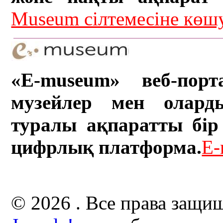
Museum сілтемесіне кө
«E-museum» веб-порт
музейлер мен олард
туралы ақпаратты бір 
цифрлық платформа.
E-
© 2026 . Все права защи