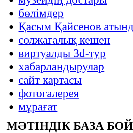
бөлімдер
Қасым Қайсенов атынд
солжағалық кешен
виртуалды 3d-тур
xабарландырулар
сайт картасы
фотогалерея
мұрағат
МӘТІНДІК БАЗА БО