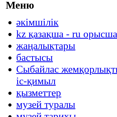
Меню
әкімшілік
kz қазақша - ru орысш
жаңалықтары
бастысы
Сыбайлас жемқорлықты
іс-қимыл
қызметтер
музей туралы
музей тарихы