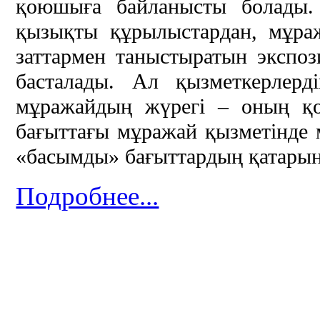
қоюшыға байланысты болады.
қызықты құрылыстардан, мұра
заттармен таныстыратын экспо
басталады. Ал қызметкерлерді
мұражайдың жүрегі – оның қор
бағыттағы мұражай қызметінде 
«басымды» бағыттардың қатарын
Подробнее...