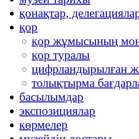
қонақтар, делегацияла
қор
қор жұмысының мон
қор туралы
цифрландырылған ж
толықтырма бағдар
басылымдар
экспозициялар
көрмелер
музейдің достары