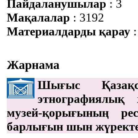
Пайдаланушылар
: 3
Мақалалар
: 3192
Материалдарды қарау
:
Жарнама
Шығыс Қазақс
этнографиялық 
музей-қорығының рес
барлығын шын жүрект