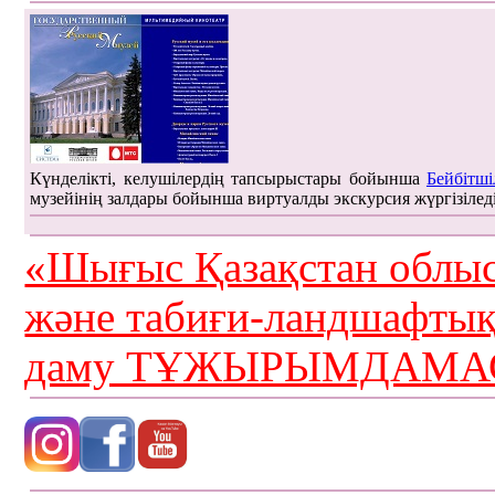
Күнделікті, келушілердің тапсырыстары бойынша
Бейбітші
музейінің залдары бойынша виртуалды экскурсия жүргізілед
«Шығыс Қазақстан облыс
және табиғи-ландшафты
даму ТҰЖЫРЫМДАМАС