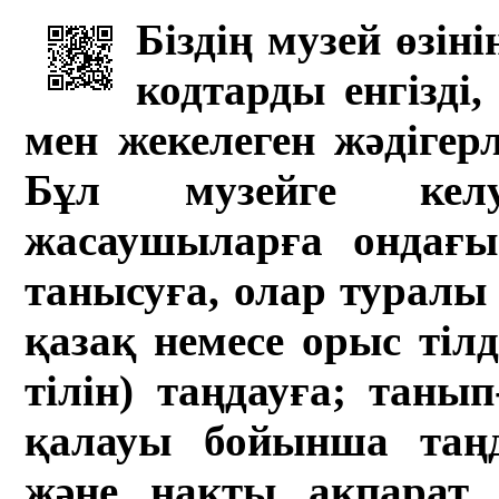
Біздің музей өзін
кодтарды енгізді,
мен жекелеген жәдігер
Бұл музейге кел
жасаушыларға ондағы 
танысуға, олар туралы 
қазақ немесе орыс тіл
тілін) таңдауға; танып-
қалауы бойынша таң
және нақты ақпарат а