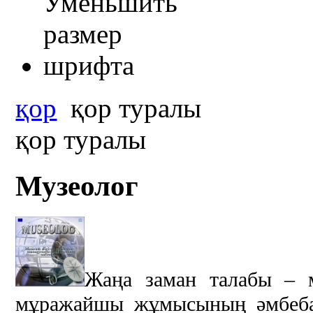
қор
қор туралы
қор туралы
Музеолог
Жаңа заман талабы – м
мұражайшы жұмысының әмбебап