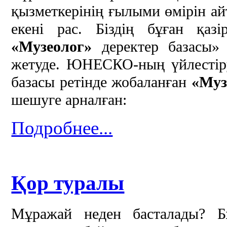
қызметкерінің ғылыми өмірін ай
екені рас. Біздің бұған қаз
«Музеолог»
деректер базасы» б
жетуде. ЮНЕСКО-ның үйлестіру
базасы ретінде жобаланған
«Муз
шешуге арналған:
Подробнее...
Қор туралы
Мұражай неден басталады? Бұ