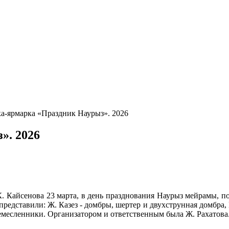
а-ярмарка «Праздник Наурыз». 2026
». 2026
. Кайсенова 23 марта, в день празднования Наурыз мейрамы, п
редставили: Ж. Казез - домбры, шертер и двухструнная домбра, Е
месленники. Организатором и ответственным была Ж. Рахатова. 