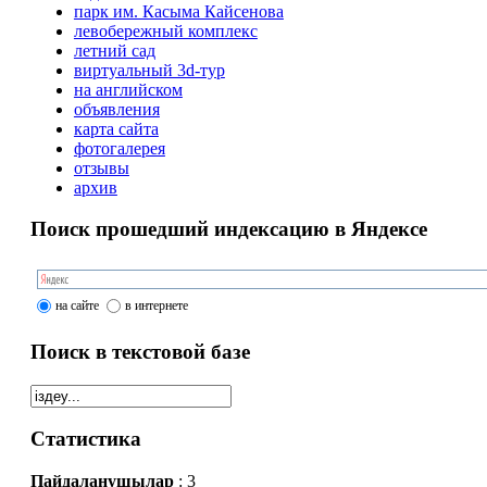
парк им. Касыма Кайсенова
левобережный комплекс
летний сад
виртуальный 3d-тур
на английском
объявления
карта сайта
фотогалерея
отзывы
архив
Поиск прошедший индексацию в Яндексе
на сайте
в интернете
Поиск в текстовой базе
Статистика
Пайдаланушылар
: 3