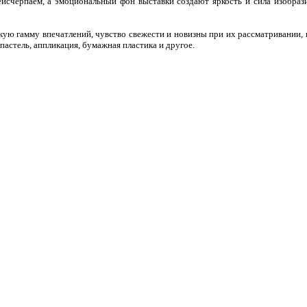
исчерпаем, а эмоциональный фон выставки создают яркость и сила изобрази
кую гамму впечатлений, чувство свежести и новизны при их рассматривании,
пастель, аппликация, бумажная пластика и другое.