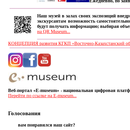
Ежедневно, по заяв
Наш музей в залах своих экспозиций внедр
экскурсантам возможность самостоятельно
будут получать информацию; выбирая объе
на QR Museum...
КОНЦЕПЦИЯ развития КГКП «Восточно-Казахстанский обла
Веб-портал «E-museum» - национальная цифровая платф
Перейти по ссылке на E-museum...
Голосования
вам понравился наш сайт?