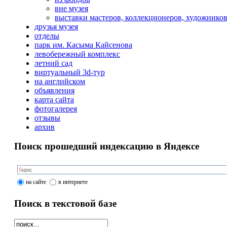
вне музея
выставки мастеров, коллекционеров, художнико
друзья музея
отделы
парк им. Касыма Кайсенова
левобережный комплекс
летний сад
виртуальный 3d-тур
на английском
объявления
карта сайта
фотогалерея
отзывы
архив
Поиск прошедший индексацию в Яндексе
на сайте
в интернете
Поиск в текстовой базе