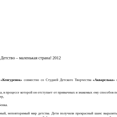
Детство – маленькая страна! 2012
а
«Кенгуренок»
совместно со Студией Детского Творчества
«Акварелька»
п
ка, в процессе которой он отступает от привычных и знакомых ему способов 
ер,
енка.
чный, неповторимый мир детства. Дети получили прекрасный шанс выразить