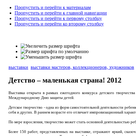
Пропустить и перейти к материалам
Пропустить и перейти к главной навигации
Пропустить и перейти к первому столбцу
Пропустить и перейти ко второму столбцу
выставки
выставки мастеров, коллекционеров, художников
Детство – маленькая страна! 2012
Выставка открыта в рамках ежегодного конкурса детского творчеств
Международному Дню защиты детей.
Детское творчество - одна из форм самостоятельной деятельности ребен
себя и других. В раннем возрасте его отличает импровизационный характ
По мере взросления, творчество может стать основной деятельностью реб
Более 150 работ, представленных на выставке, отражают яркий, сказо