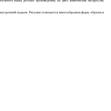
тельного языка детских произведений, их цвет, живописная экспрессия,
 внутренний подъем. Рисунки отличаются многообразием форм, образов и