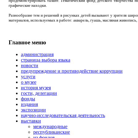
продемонстрировать талант. Тематический фонд детского творчества не
графические находки.
Разнообразие тем и решений в рисунках детей вызывают у зрителя широ
материалов, используемых в работе: акварель, гуашь, масляная живопись, 
Главное меню
администрация
страница выбора языка
новости
предупреждение и противодействие коррупции
услуги
о музее
история музея
гости, делегации
фонды
издания
экспозиции
научно-исследовательская деятельность
выставки
международные
республиканские
из фондов