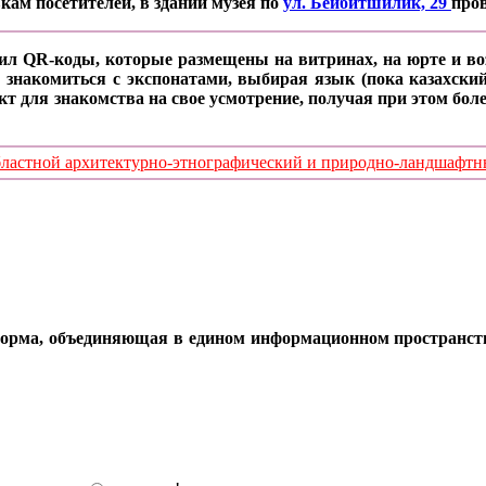
кам посетителей, в здании музея по
ул. Бейбитшилик, 29
про
ил QR-коды, которые размещены на витринах, на юрте и воз
 знакомиться с экспонатами, выбирая язык (пока казахский
кт для знакомства на свое усмотрение, получая при этом б
стной архитектурно-этнографический и природно-ландшафтный
орма, объединяющая в едином информационном пространстве 