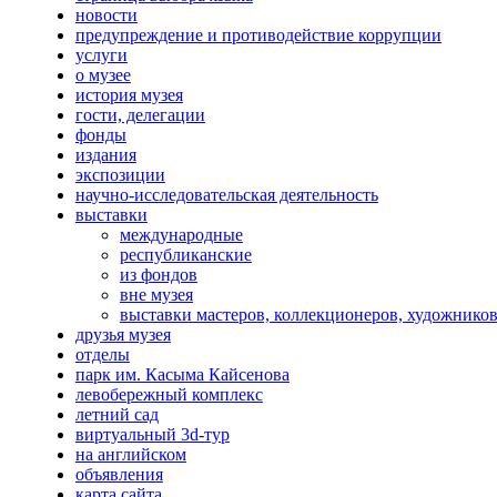
новости
предупреждение и противодействие коррупции
услуги
о музее
история музея
гости, делегации
фонды
издания
экспозиции
научно-исследовательская деятельность
выставки
международные
республиканские
из фондов
вне музея
выставки мастеров, коллекционеров, художнико
друзья музея
отделы
парк им. Касыма Кайсенова
левобережный комплекс
летний сад
виртуальный 3d-тур
на английском
объявления
карта сайта