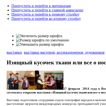
Пропустить и перейти к материалам
Пропустить и перейти к главной навигации
Пропустить и перейти к первому столбцу
Пропустить и перейти ко второму столбцу
выставки
выставки мастеров, коллекционеров, художников
Изящный кусочек ткани или все о нос
27 февраля 2014 года в Вос
состоялось открытие выставки «Изящный кусочек ткани или все о нос
Выставку подготовили сотрудники отдела этнографии народов и малочи
выступление лауреатов международных конкурсов, преподавателей учи