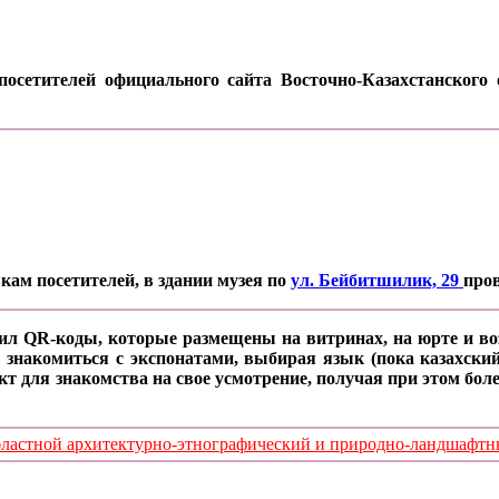
осетителей официального сайта Восточно-Казахстанского о
кам посетителей, в здании музея по
ул. Бейбитшилик, 29
про
ил QR-коды, которые размещены на витринах, на юрте и воз
 знакомиться с экспонатами, выбирая язык (пока казахский
кт для знакомства на свое усмотрение, получая при этом б
стной архитектурно-этнографический и природно-ландшафтный