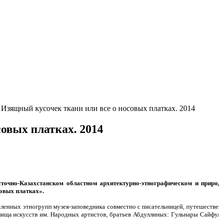
Изящный кусочек ткани или все о носовых платках. 2014
овых платках. 2014
точно-Казахстанском областном архитектурно-этнографическом и природ
овых платках».
сленных этногрупп музея-заповедника совместно с писательницей, путешест
лища искусств им. Народных артистов, братьев Абдуллиных: Гульнары Сайфу