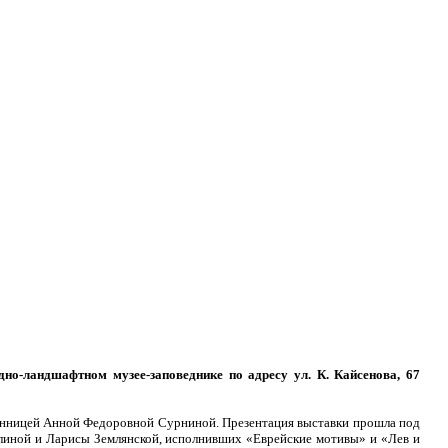
но-ландшафтном музее-заповеднике по адресу ул. К. Кайсенова, 67
венницей Анной Федоровной Сурниной. Презентация выставки прошла под
линой и Ларисы Землянской, исполнивших «Еврейские мотивы» и «Лев и