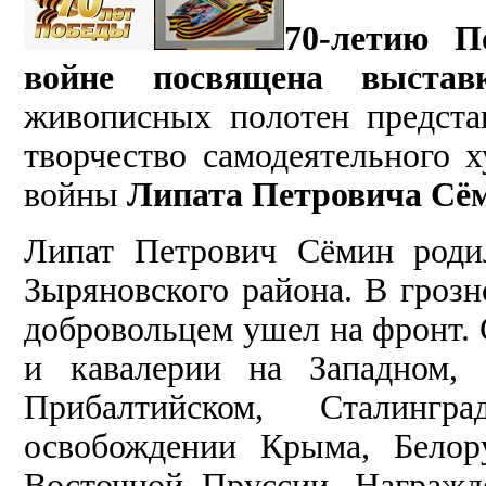
70-летию П
войне посвящена выста
живописных полотен предста
творчество самодеятельного х
войны
Липата Петровича Сё
Липат Петрович Сёмин роди
Зыряновского района. В гроз
добровольцем ушел на фронт. 
и кавалерии на Западном,
Прибалтийском, Сталингр
освобождении Крыма, Белор
Восточной Пруссии. Награжд