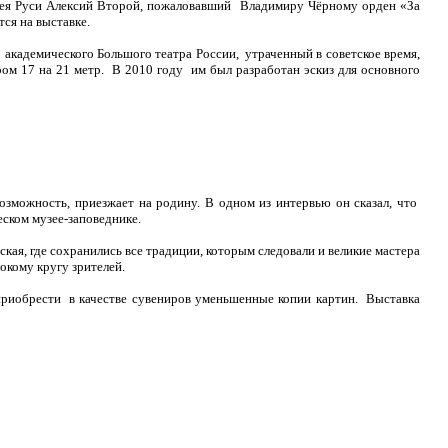
сея Руси Алексий Второй, пожаловавший Владимиру Чёрному орден «За
тся на выставке.
академического Большого театра России, утраченный в советское время,
м 17 на 21 метр. В 2010 году им был разработан эскиз для основного
озможность, приезжает на родину. В одном из интервью он сказал, что
еском музее-заповеднике.
кая, где сохранились все традиции, которым следовали и великие мастера
окому кругу зрителей.
приобрести в качестве сувениров уменьшенные копии картин. Выставка