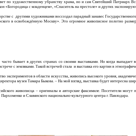
овет по художественному убранству храма, но и сам Святейший Патриарх В
кон «Богородица с младенцем», «Спаситель на престоле» и других экспонирую
орстве с другими художниками воссоздал парадный занавес Государственного 
ского в освобождённую Москву». Это огромное живописное полотно размеро
часто бывает в других странах со своими выставками. Но когда выпадает в
встрече с земляками. Такой встречей стала и выставка его картин в этнографич
во экспериментов в области искусства, живопись высокого уровня, академичес
иректора музея Тамара Быкова. – На мой взгляд, выставка будет интересна шир
ийского живописца – оригиналы и авторские факсимиле. Посетители могут 
Пархоменко и Славянского национально-культурного центра г. Павлодара.