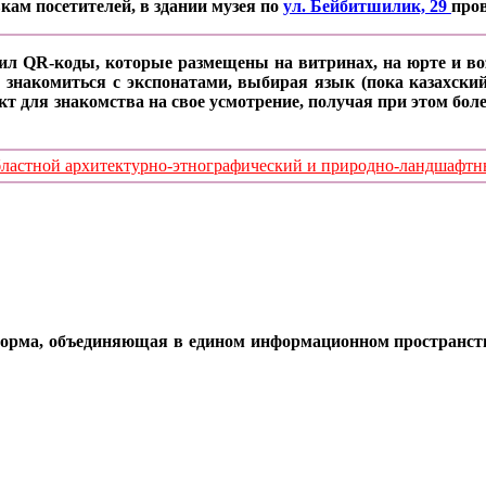
кам посетителей, в здании музея по
ул. Бейбитшилик, 29
про
ил QR-коды, которые размещены на витринах, на юрте и воз
 знакомиться с экспонатами, выбирая язык (пока казахский
кт для знакомства на свое усмотрение, получая при этом б
стной архитектурно-этнографический и природно-ландшафтный
орма, объединяющая в едином информационном пространстве 