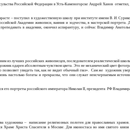
сульства Российской Федерации в Усть-Каменогорске Андрей Ханов отметил,
расте – поступил в художественную школу при институте имени В. И. Суриков
оссийской Академии живописи, ваяния и зодчества, в мастерской портрета
 преподавать в академии, окончил аспирантуру, и сейчас Владимир Анатол
им из лучших российских живописцев, последователем реалистической школы 
удожник одарен абсолютным чувством цвета. Это не механический цвет фотогр
то позволяет увидеть так, как не видит обычный глаз». Сам же художник у
знь настолько богаты и прекрасны, что они служат неисчерпаемым источни
я его портреты российского императора Николая II, президента РФ Владимир
ва художника – написание религиозных полотен для православных храмов.
я Храме Христа Спасителя в Москве. Для иконостаса во имя святого княз