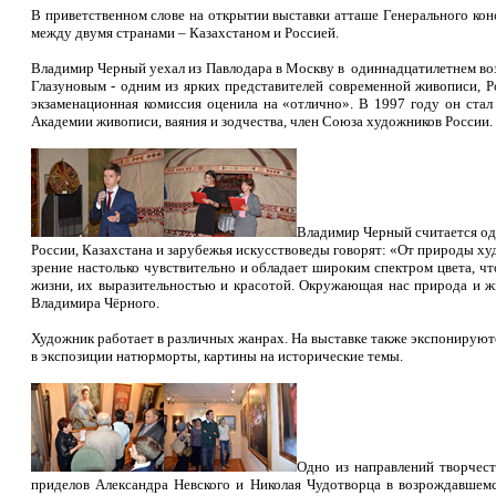
В приветственном слове на открытии выставки атташе Генерального кон
между двумя странами – Казахстаном и Россией.
Владимир Черный уехал из Павлодара в Москву в одиннадцатилетнем воз
Глазуновым - одним из ярких представителей современной живописи, Р
экзаменационная комиссия оценила на «отлично». В 1997 году он стал
Академии живописи, ваяния и зодчества, член Союза художников России.
Владимир Черный считается одн
России, Казахстана и зарубежья искусствоведы говорят: «От природы х
зрение настолько чувствительно и обладает широким спектром цвета, ч
жизни, их выразительностью и красотой. Окружающая нас природа и жи
Владимира Чёрного.
Художник работает в различных жанрах. На выставке также экспонируютс
в экспозиции натюрморты, картины на исторические темы.
Одно из направлений творчест
приделов Александра Невского и Николая Чудотворца в возрождавшемс