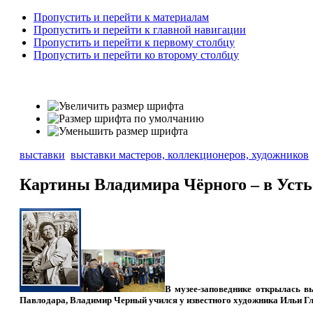
Пропустить и перейти к материалам
Пропустить и перейти к главной навигации
Пропустить и перейти к первому столбцу
Пропустить и перейти ко второму столбцу
выставки
выставки мастеров, коллекционеров, художников
Картины Владимира Чёрного – в Усть
В музее-заповеднике открылась в
Павлодара, Владимир Черный учился у известного художника Ильи Гл