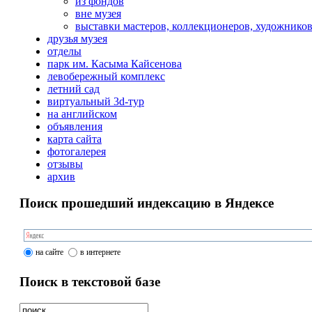
из фондов
вне музея
выставки мастеров, коллекционеров, художнико
друзья музея
отделы
парк им. Касыма Кайсенова
левобережный комплекс
летний сад
виртуальный 3d-тур
на английском
объявления
карта сайта
фотогалерея
отзывы
архив
Поиск прошедший индексацию в Яндексе
на сайте
в интернете
Поиск в текстовой базе