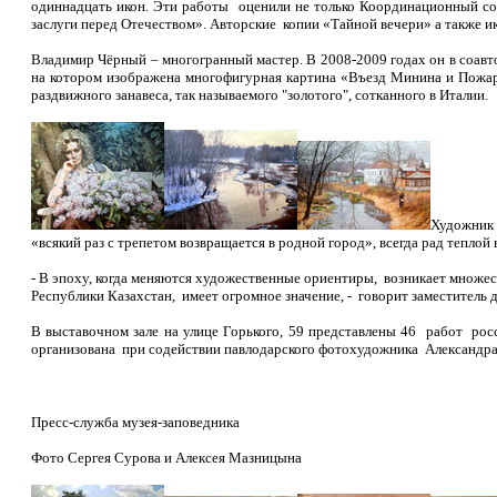
одиннадцать икон. Эти работы оценили не только Координационный с
заслуги перед Отечеством». Авторские копии «Тайной вечери» а также и
Владимир Чёрный – многогранный мастер. В 2008-2009 годах он в соавт
на котором изображена многофигурная картина «Въезд Минина и Пожар
раздвижного занавеса, так называемого "золотого", сотканного в Италии.
Художник 
«всякий раз с трепетом возвращается в родной город», всегда рад теплой 
- В эпоху, когда меняются художественные ориентиры, возникает множест
Республики Казахстан, имеет огромное значение, - говорит заместитель д
В выставочном зале на улице Горького, 59
представлены 46 работ росс
организована при содействии павлодарского фотохудожника Александра 
Пресс-служба музея-заповедника
Фото Сергея Сурова и Алексея Мазницына