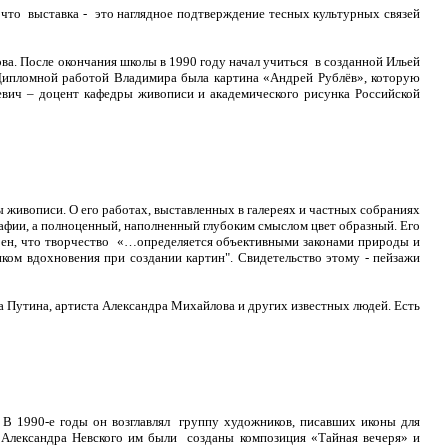
 что выставка - это наглядное подтверждение тесных культурных связей
а. После окончания школы в 1990 году начал учиться в созданной Ильей
. Дипломной работой Владимира была картина «Андрей Рублёв», которую
ьевич – доцент кафедры живописи и академического рисунка Российской
живописи. О его работах, выставленных в галереях и частных собраниях
афии, а полноценный, наполненный глубоким смыслом цвет образный. Его
верен, что творчество «…определяется объективными законами природы и
ком вдохновения при создании картин". Свидетельство этому - пейзажи
а Путина, артиста Александра Михайлова и других известных людей. Есть
 В 1990-е годы он возглавлял группу художников, писавших иконы для
я Александра Невского им были созданы композиция «Тайная вечеря» и