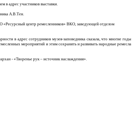
м в адрес участников выставки.
ника А.В.Тен.
я ОО «Ресурсный центр ремесленников» ВКО, заведующей отделом
арности в адрес сотрудников музея-заповедника сказала, что многие годы
ремесленных мероприятий и этим сохранять и развивать народные ремесла
архан - «Творенье рук – источник наслаждения».