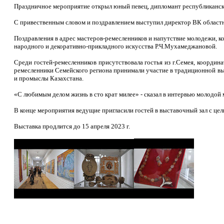
Праздничное мероприятие открыл юный певец, дипломант республиканско
С привественным словом и поздравлением выступил директор ВК областн
Поздравления в адрес мастеров-ремесленников и напутствие молодежи, к
народного и декоративно-прикладного искусства Р.Ч.Мухамеджановой.
Среди гостей-ремесленников присутствовала гостья из г.Семея, координа
ремесленники Семейского региона принимали участие в традиционной выс
и промыслы Казахстана.
«С любимым делом жизнь в сто крат милее» - сказал в интервью молодой
В конце мероприятия ведущие пригласили гостей в выставочный зал с цел
Выставка продлится до 15 апреля 2023 г.