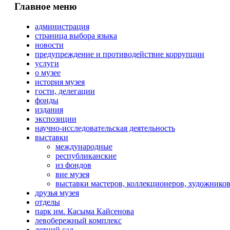
Главное меню
администрация
страница выбора языка
новости
предупреждение и противодействие коррупции
услуги
о музее
история музея
гости, делегации
фонды
издания
экспозиции
научно-исследовательская деятельность
выставки
международные
республиканские
из фондов
вне музея
выставки мастеров, коллекционеров, художнико
друзья музея
отделы
парк им. Касыма Кайсенова
левобережный комплекс
летний сад