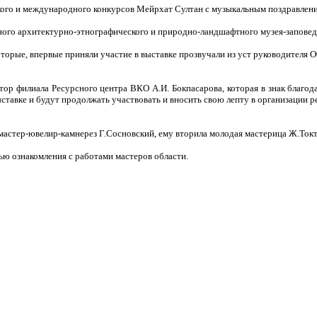
го и международного конкурсов Мейрхат Султан с музыкальным поздравление
ого архитектурно-этнографического и природно-ландшафтного музея-заповед
оторые, впервые приняли участие в выставке прозвучали из уст руководител
тор филиала Ресурсного центра ВКО А.И. Бокпасарова, которая в знак благод
тавке и будут продолжать участвовать и вносить свою лепту в организации 
 мастер-ювелир-камнерез Г.Сосновский, ему вторила молодая мастерица Ж.Токт
ью ознакомления с работами мастеров области.