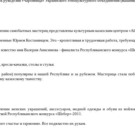
ужок рукоделия «Чаровница» Украинского этнокультурного объединения (вышивк
нении самобытных мастериц представлены культурным казахским центром «Айш
ненные Юрием Костанянцем. Это - кропотливая и трудоемкая работа, требующа
а известно имя Валерия Анисимова - финалиста Республиканского конкурса «Шеб
кресла-качалки, столы и стулья.
район) популярны в нашей Республике и за рубежом. Мастерица стала побед
му казахскому ткачеству.
влении женских украшений, акссесуаров, модной одежды и обуви из войло
сткой Республиканского конкурса «Шебер»-2011.
ают счастье и гармонию. Все подвластно их рукам.