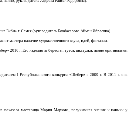
а, панно, руководитель Авдеева Раиса Федоровна).
а Биби» г. Семея (руководитель Бокбасарова Айман Ибраевна).
я от мастера наличие художественного вкуса, идей, фантазии.
ер» 2010 г. Его изделия из бересты: туеса, шкатулки, панно оригинальны
ителем I Республиканского конкурса «Шебер» в 2009 г. В 2011 г. она
ка показала мастерица Мария Маркова, получившая знания и навыки у