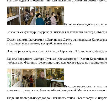
Трыков (изделия из бересты), Наталья Баженова (изделия из рогоза), кр
Национальные изделия в испол
Созданием скульптур из дерева занимаются талантливые мастера, объеди
Славен своими мастерами и г. Зыряновск. Далеко за пределами Казахстан
и эксклюзивны, а потому востребованны всегда.
Неповторимы изделия из лозы мастера Тарасенко. Это корзинки, абажуры, 
Работы народного мастера Гульнар Кожамжаровой (Катон-Карагайский 
побывала во Франции, где демонстрировала мастер-класс по традиционно
Высокое мастерство в изгото
известного тренера из г. Алматы Айжан Беккуловой. Мария стала финали
Творения мастеров несут добро и нежность, тепло и благополучие, излуч