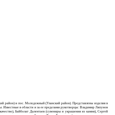
кий район) и пос. Молодежный (Уланский район). Представлены изделия в
ры. Известные в области и за ее пределами рукотворцы: Владимир Ляпунов
ткачество), Байболат Далентаев (сувениры и украшения из камня), Сергей