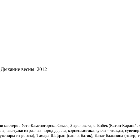
Дыхание весны. 2012
и мастеров Усть-Каменогорска, Семея, Зыряновска, с. Енбек (Катон-Карагайс
уры, шкатулки из разных пород дерева, корнепластика, куклы – тильды, сувени
увениры из рогоза), Тамара Шафран (панно, батик), Лазат Балгазина (ковер, 