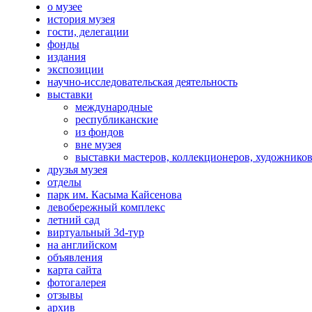
о музее
история музея
гости, делегации
фонды
издания
экспозиции
научно-исследовательская деятельность
выставки
международные
республиканские
из фондов
вне музея
выставки мастеров, коллекционеров, художнико
друзья музея
отделы
парк им. Касыма Кайсенова
левобережный комплекс
летний сад
виртуальный 3d-тур
на английском
объявления
карта сайта
фотогалерея
отзывы
архив