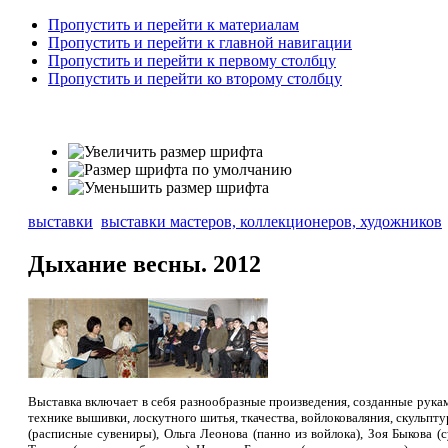
Пропустить и перейти к материалам
Пропустить и перейти к главной навигации
Пропустить и перейти к первому столбцу
Пропустить и перейти ко второму столбцу
выставки
выставки мастеров, коллекционеров, художников
Дыхание весны. 2012
Выставка включает в себя разнообразные произведения, созданные рукам
технике вышивки, лоскутного шитья, ткачества, войлоковаляния, скульпт
(расписные сувениры), Ольга Леонова (панно из войлока), Зоя Быкова (с