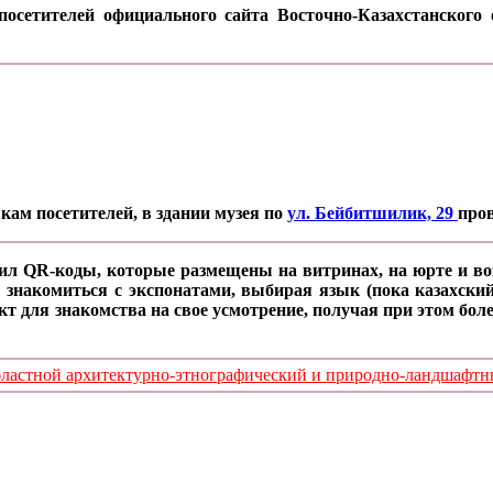
осетителей официального сайта Восточно-Казахстанского о
кам посетителей, в здании музея по
ул. Бейбитшилик, 29
про
ил QR-коды, которые размещены на витринах, на юрте и воз
 знакомиться с экспонатами, выбирая язык (пока казахский
кт для знакомства на свое усмотрение, получая при этом б
стной архитектурно-этнографический и природно-ландшафтный