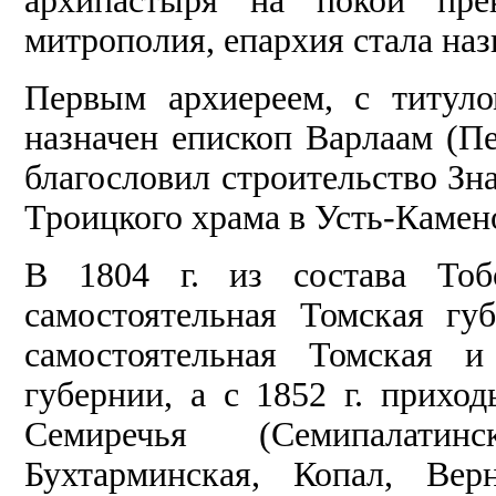
архипастыря на покой прек
митрополия, епархия стала наз
Первым архиереем, с титул
назначен епископ Варлаам
(П
благословил строительство Зн
Троицкого храма в Усть-Камено
В 1804 г. из состава Тоб
самостоятельная Томская гу
самостоятельная Томская и
губернии, а с 1852 г. прих
Семиречья (Семипалатинс
Бухтарминская, Копал, Ве