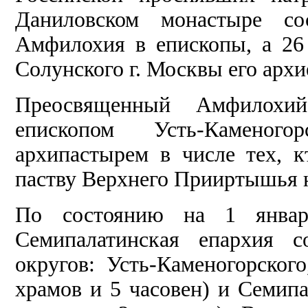
Даниловском монастыре сос
Амфилохия в епископы, а 26
Солунского г. Москвы его архи
Преосвященный Амфилохий
епископом Усть-Камено
архипастырем в числе тех, 
паству Верхнего Прииртышья н
По состоянию на 1 января
Семипалатинская епархия с
округов: Усть-Каменогорског
храмов и 5 часовен) и Семип