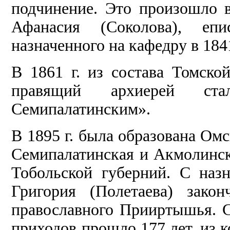
подчинение. Это произошло 
Афанасия (Соколова), епи
назначенного на кафедру в 1841
В 1861 г. из состава Томско
правящий архиерей ст
Семипалатинским».
В 1895 г. была образована Омс
Семипалатинская и Акмолинска
Тобольской губерний. С наз
Григория (Полетаева) зако
православного Прииртышья. С
приходов прошло 177 лет, из к