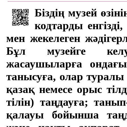
Біздің музей өзін
кодтарды енгізді,
мен жекелеген жәдігер
Бұл музейге кел
жасаушыларға ондағы 
танысуға, олар туралы 
қазақ немесе орыс тіл
тілін) таңдауға; танып-
қалауы бойынша таң