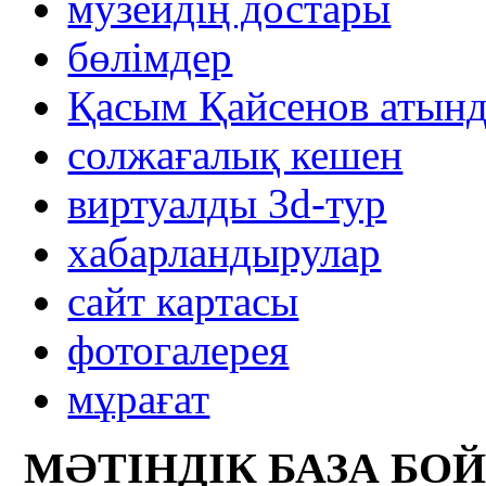
музейдің достары
бөлімдер
Қасым Қайсенов атынд
солжағалық кешен
виртуалды 3d-тур
xабарландырулар
сайт картасы
фотогалерея
мұрағат
МӘТІНДІК БАЗА БО