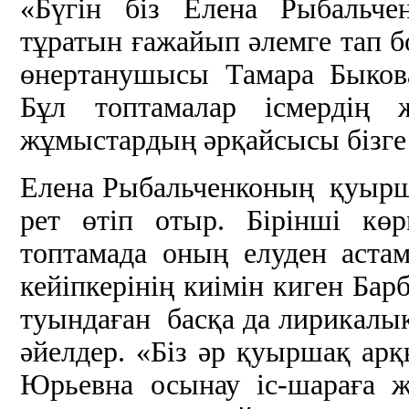
«Бүгін біз Елена Рыбальче
тұратын ғажайып әлемге тап б
өнертанушысы Тамара Быков
Бұл топтамалар ісмердің 
жұмыстардың әрқайсысы бізге
Елена Рыбальченконың қуырша
рет өтіп отыр. Бірінші кө
топтамада оның елуден аста
кейіпкерінің киімін киген Ба
туындаған басқа да лирикалық
әйелдер. «Біз әр қуыршақ арқы
Юрьевна осынау іс-шараға ж