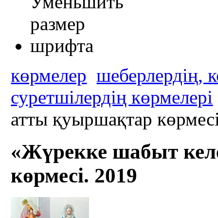
көрмелер
шеберлердің, 
суретшілердің көрмелері
атты қуыршақтар көрмесі
«Жүрекке шабыт кел
көрмесі. 2019