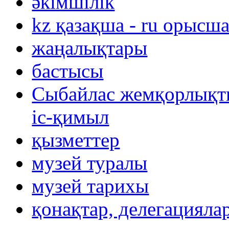
әкімшілік
kz қазақша - ru орысш
жаңалықтары
бастысы
Сыбайлас жемқорлықты
іс-қимыл
қызметтер
музей туралы
музей тарихы
қонақтар, делегацияла