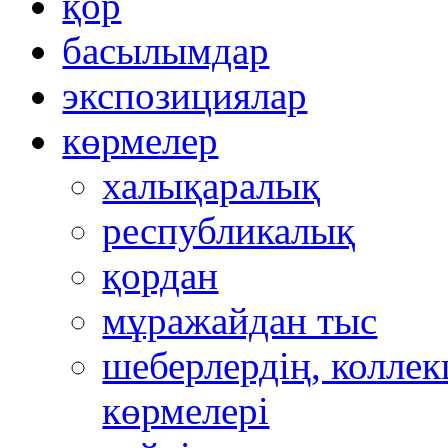
қор
басылымдар
экспозициялар
көрмелер
халықаралық
республикалық
қордан
мұражайдан тыс
шеберлердің, коллек
көрмелері