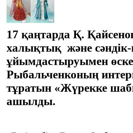
17 қаңтарда Қ. Қайсено
халықтық және сәндік-
ұйымдастыруымен өскем
Рыбальченконың интер
тұратын «Жүрекке шабы
ашылды.