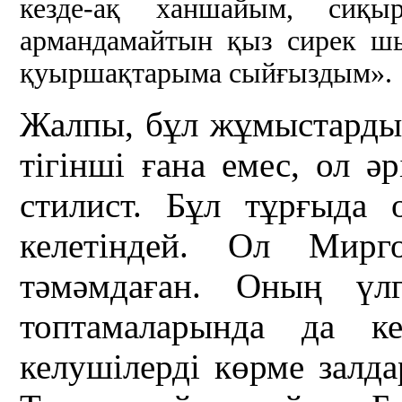
кезде-ақ ханшайым, сиқ
армандамайтын қыз сирек шы
қуыршақтарыма сыйғыздым».
Жалпы, бұл жұмыстардың
тігінші ғана емес, ол әр
стилист. Бұл тұрғыда
келетіндей. Ол Мирг
тәмәмдаған. Оның үлг
топтамаларында да к
келушілерді көрме зал