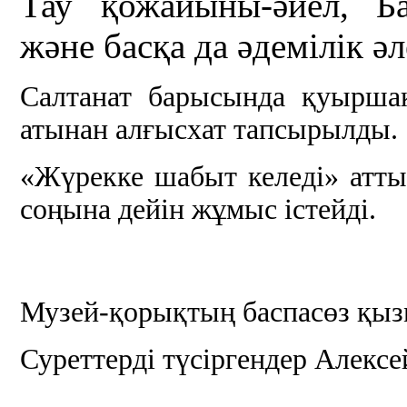
Тау қожайыны-әйел, Ба
және басқа да әдемілік ә
Салтанат барысында қуыршақ
атынан алғысхат тапсырылды.
«Жүрекке шабыт келеді» атт
соңына дейін жұмыс істейді.
Музей-қорықтың баспасөз қыз
Суреттерді түсіргендер Алекс