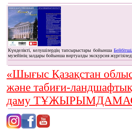
Күнделікті, келушілердің тапсырыстары бойынша
Бейбітші
музейінің залдары бойынша виртуалды экскурсия жүргізілед
«Шығыс Қазақстан облыс
және табиғи-ландшафты
даму ТҰЖЫРЫМДАМАС