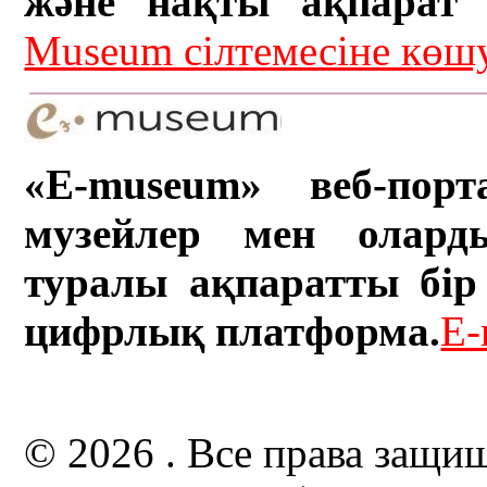
және нақты ақпарат а
Museum сілтемесіне кө
«E-museum» веб-порт
музейлер мен олард
туралы ақпаратты бір 
цифрлық платформа.
E-
© 2026 . Все права защи