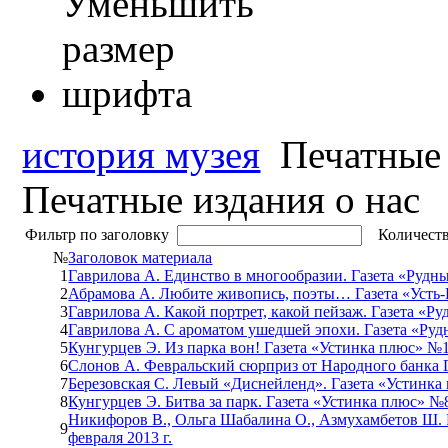
история музея
Печатные 
Печатные издания о нас
Фильтр по заголовку
Количеств
№
Заголовок материала
1
Гаврилова А. Единство в многообразии. Газета «Рудны
2
Абрамова А. Любите живопись, поэты… Газета «Усть-К
3
Гаврилова А. Какой портрет, какой пейзаж. Газета «Ру
4
Гаврилова А. С ароматом ушедшей эпохи. Газета «Рудн
5
Кунгурцев Э. Из парка вон! Газета «Устинка плюс» №12
6
Слонов А. Февральский сюрприз от Народного банка Г
7
Березовская С. Левый «Диснейленд». Газета «Устинка 
8
Кунгурцев Э. Битва за парк. Газета «Устинка плюс» №8
Никифоров В., Ольга Шабалина О., Азмухамбетов Ш. 
9
февраля 2013 г.