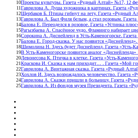
10
Проекты культуры. Газета «Рудный Алтай» №17, 12 фев
11
Гаврилова А. Душа художника в картинах. Газета «Руд
12
Щербаков Б. Птицы гибнут на лету. Газета «Рудный Ал
13
Гаврилова А. Был Филя белым, а стал розовым. Газета
14
Балова Е. Переоделся в розовое. Газета «Устинка плюс»
15
Рагызбаева А. Спасённое чудо. Фламинго набирает цве
16
Сорокина А. Диснейленд в Усть-Каменогорске. Газета 
17
Балова Е. Город-сказка. У нас появится «Диснейленд».
18
Шимолина Н. Здесь будет Диснейленд. Газета «Усть-Ка
19
В Усть-Каменогорске появится аналог «Диснейленда» 
20
Левонесова К. Птичка в клетке. Газета «Усть-Каменого
21
Краскова И. Сказка к нам приходит… . Газета «Мой гор
22
Гаврилова А. Винтажная сказка. Газета «Рудный Алтай
23
Хохлов И. Здесь возрождалось человечество. Газета «Р
24
Гаврилова А. Сказки пришли в больницу. Газета «Рудн
25
Гаврилова А. Из фондов музея Президента. Газета «Ру