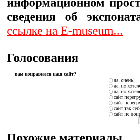
информационном прост
сведения об экспонат
ссылке на E-museum...
Голосования
вам понравился наш сайт?
да. очень!
да, но хоте
да, но хоте
сайт перег
сайт перег
сайт так себ
сайт не пон
Похожие материалы