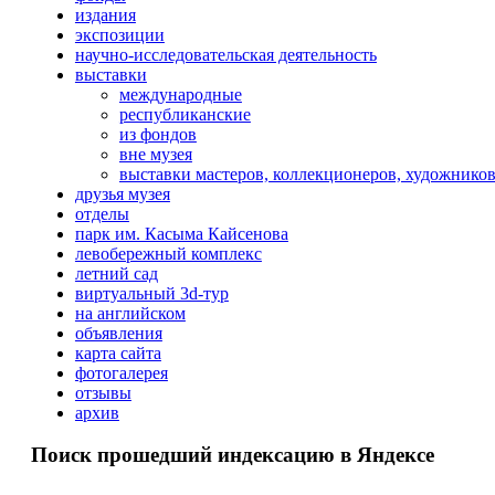
издания
экспозиции
научно-исследовательская деятельность
выставки
международные
республиканские
из фондов
вне музея
выставки мастеров, коллекционеров, художнико
друзья музея
отделы
парк им. Касыма Кайсенова
левобережный комплекс
летний сад
виртуальный 3d-тур
на английском
объявления
карта сайта
фотогалерея
отзывы
архив
Поиск прошедший индексацию в Яндексе