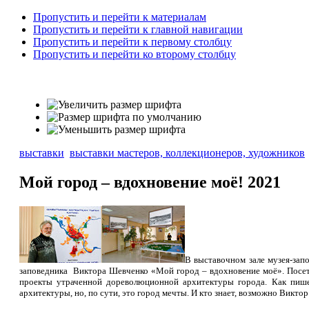
Пропустить и перейти к материалам
Пропустить и перейти к главной навигации
Пропустить и перейти к первому столбцу
Пропустить и перейти ко второму столбцу
выставки
выставки мастеров, коллекционеров, художников
Мой город – вдохновение моё! 2021
В выставочном зале музея-зап
заповедника Виктора Шевченко «Мой город – вдохновение моё». Посети
проекты утраченной дореволюционной архитектуры города. Как пише
архитектуры, но, по сути, это город мечты. И кто знает, возможно Викт