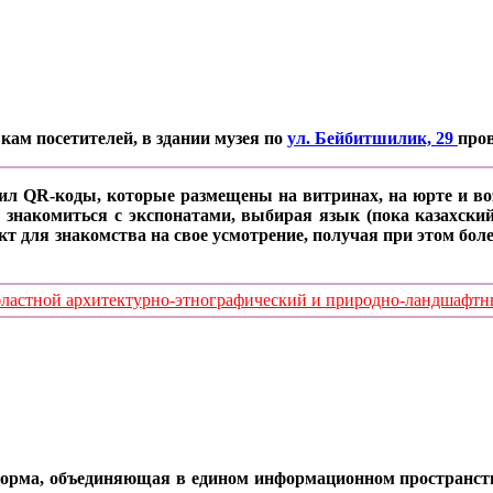
кам посетителей, в здании музея по
ул. Бейбитшилик, 29
про
ил QR-коды, которые размещены на витринах, на юрте и воз
 знакомиться с экспонатами, выбирая язык (пока казахский
кт для знакомства на свое усмотрение, получая при этом б
стной архитектурно-этнографический и природно-ландшафтный
орма, объединяющая в едином информационном пространстве 