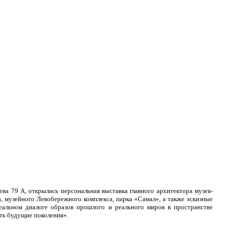
ва 79 А, открылась персональная выставка главного архитектора музея-
 музейного Левобережного комплекса, парка «Самал», а также эскизные
альном диалоге образов прошлого и реального миров в пространстве
ить будущие поколения».