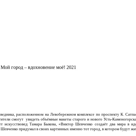
Мой город – вдохновение моё! 2021
оведника, расположенном на Левобережном комплексе по проспекту К. Сатпае
тели смогут увидеть объёмные макеты старого и нового Усть-Каменогорска,
т искусствовед Тамара Быкова, «Виктор Шевченко создаёт два мира в иде
ор Шевченко придумал в своих картинных именно тот город, в котором будут ж