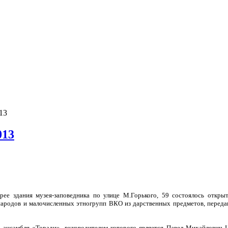
13
013
ерее здания музея-заповедника по улице М.Горького, 59 состоялось откры
народов и малочисленных этногрупп ВКО из дарственных предметов, переда
о ансамбля «Торади», руководителем которого является Павел Михайлович 