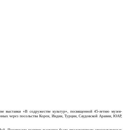
тие выставки «В содружестве культур», посвященной 45-летию музея-
нных через посольства Кореи, Индии, Турции, Саудовской Аравии, ЮАР,
Цой. Почетными гостями выставки были представители этнокультурных