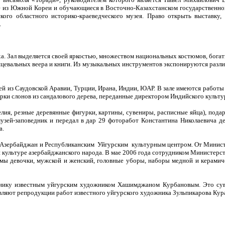
е из Южной Кореи и обучающиеся в Восточно-Казахстанском государственном
кого областного историко-краеведческого музея. Право открыть выставку,
.
иха. Зал выделяется своей яркостью, множеством национальных костюмов, бог
евальных веера и книги. Из музыкальных инструментов экспонируются различ
ей из Саудовской Аравии, Турции, Ирана, Индии, ЮАР. В зале имеются работ
ки слонов из сандалового дерева, переданные директором Индийского культу
елия, резные деревянные фигурки, картины, сувениры, расписные яйца), по
ей-заповедник и передал в дар 29 фоторабот Константина Николаевича де 
а.
ой Азербайджан и Республиканским Уйгурским культурным центром. От Минист
ой культуре азербайджанского народа. В мае 2006 года сотрудником Министер
юмы девочки, мужской и женский, головные уборы, наборы медной и керамич
днику известным уйгурским художником Хашимджаном Курбановым. Это сув
ляют репродукции работ известного уйгурского художника Зульпикарова Кура