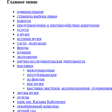
Главное меню
администрация
страница выбора языка
новости
предупреждение и противодействие коррупции
услуги
о музее
история музея
гости, делегации
фонды
издания
экспозиции
научно-исследовательская деятельность
выставки
международные
республиканские
из фондов
вне музея
выставки мастеров, коллекционеров, художнико
друзья музея
отделы
парк им. Касыма Кайсенова
левобережный комплекс
летний сад