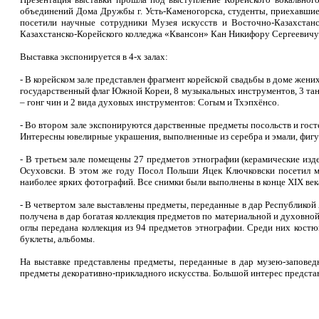
объединений Дома Дружбы г. Усть-Каменогорска, студенты, приехавши
посетили научные сотрудники Музея искусств и Восточно-Казахстанс
Казахстанско-Корейского колледжа «Квансон» Кан Никифору Сергеевичу
Выставка экспонируется в 4-х залах:
- В корейском зале представлен фрагмент корейской свадьбы в доме жен
государственный флаг Южной Кореи, 8 музыкальных инструментов, 3 танц
– гонг чин
и 2 вида духовых инструментов: Согым
и Тхэпхёнсо.
- Во втором зале экспонируются дарственные предметы посольств и гост
Интересны ювелирные украшения, выполненные из серебра и эмали, фигур
- В третьем зале помещены 27 предметов этнографии (керамические изд
Осуховски. В этом же году Посол Польши Яцек Ключковски посетил муз
наиболее ярких фотографий. Все снимки были выполнены в конце XIX век
- В четвертом зале выставлены предметы, переданные в дар Республик
получена в дар богатая коллекция предметов по материальной и духовн
оглы передана коллекция из 94 предметов этнографии. Среди них кост
буклеты, альбомы.
На выставке представлены предметы, переданные в дар музею-запове
предметы декоративно-прикладного искусства. Большой интерес представ