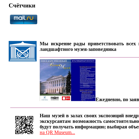
Счётчики
Мы искренне рады приветствовать всех п
ландшафтного музея-заповедника
Ежедневно, по заяв
Наш музей в залах своих экспозиций внедр
экскурсантам возможность самостоятельно
будут получать информацию; выбирая объе
на QR Museum...