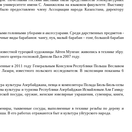
 университете имени С. Аманжолова на языковом факультете. Выставку
 было предоставлено члену Ассоциации народа Казахстана, директору
атыми головными уборами и аксессуарами. Среди дарственных предметов -
ные виды барабанов: чангу, пук, малый барабан – гонг, большой барабан
ы известной турецкой художницы Айтен Мунган: живопись в технике эбру.
рного центра госпожой Диполи Пал в 2007 году.
даренные в 2011 году Генеральным Консулом Республики Польша Веславом
Лазари, известного польского исследователя. В экспозиции показаны 6
ра культуры Азербайджана, певца и композитора Полада Бюль-Бюль-оглы
ства культуры и туризма Республики Азербайджан Исмайловым Али Гамид-
еской посуды, оружие, женские ювелирные украшения, сувениры, книги,
ениры, тыквенные сосуды, выполненные в технике резьбы по дереву и
ша. В его работах отражаются быт и культура уйгурского народа.