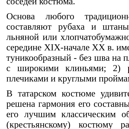
соседей костюма.
Основа любого традицион
составляют рубаха и штаны
льняной или хлопчатобумажно
середине
XIX
-начале ХХ в. им
туникообразный - без шва на 
с широкими клиньями; 2) 
плечиками и круглыми проймам
В татарском костюме удивит
решена гармония его составны
его лучшим классическим о
(крестьянскому) костюму р