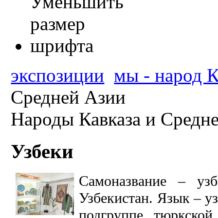
экспозиции
мы - народ К
Средней Азии
Народы Кавказа и Средн
Узбеки
Самоназвание – узб
Узбекистан. Язык – у
подгруппе тюркской