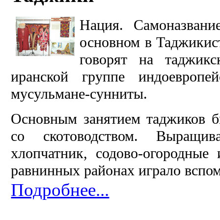
Нация. Самоназван
основном в Таджикис
говорят на таджикс
иранской группе индоевроп
мусульмане-сунниты.
Основным занятием таджиков б
со скотоводством. Выращив
хлопчатник, содово-огородные 
равнинных районах играло вспом
Подробнее...