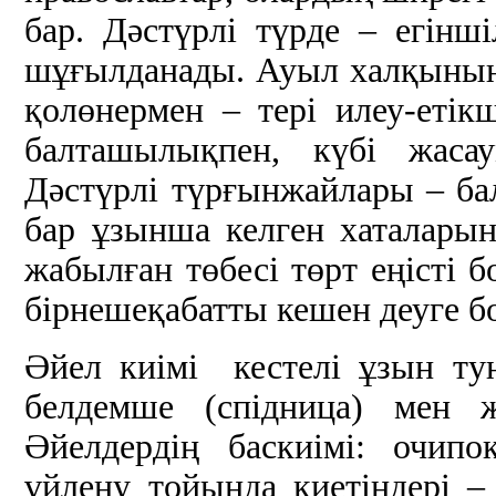
бар. Дәстүрлі түрде – егін
шұғылданады. Ауыл халқының б
қолөнермен – тері илеу-етікш
балташылықпен, күбі жасау
Дәстүрлі түрғынжайлары – ба
бар ұзынша келген хаталарын
жабылған төбесі төрт еңісті б
бірнешеқабатты кешен деуге б
Әйел киімі кестелі ұзын тун
белдемше (спiдница) мен ж
Әйелдердің баскиімі: очип
үйлену тойында киетіндері –