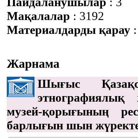
Пайдаланушылар
: 3
Мақалалар
: 3192
Материалдарды қарау
:
Жарнама
Шығыс Қазақс
этнографиялық 
музей-қорығының рес
барлығын шын жүрект