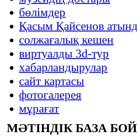
бөлімдер
Қасым Қайсенов атынд
солжағалық кешен
виртуалды 3d-тур
xабарландырулар
сайт картасы
фотогалерея
мұрағат
МӘТІНДІК БАЗА БО