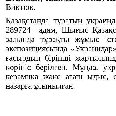
Виктюк.
Қазақстанда тұратын украи
289724 адам, Шығыс Қазақс
залында тұрақты жұмыс іст
экспозициясында «Украиндар»
ғасырдың бірінші жартысынд
көрініс берілген. Мұнда, ук
керамика және ағаш ыдыс, 
назарға ұсынылған.