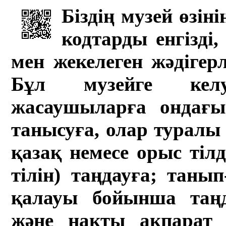
Біздің музей өзін
кодтарды енгізді,
мен жекелеген жәдігер
Бұл музейге кел
жасаушыларға ондағы 
танысуға, олар туралы 
қазақ немесе орыс тіл
тілін) таңдауға; танып-
қалауы бойынша таң
және нақты ақпарат а