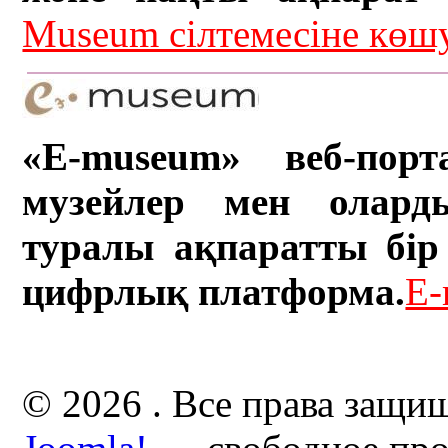
Museum сілтемесіне кө
«E-museum» веб-порт
музейлер мен олард
туралы ақпаратты бір 
цифрлық платформа.
E-
© 2026 . Все права защи