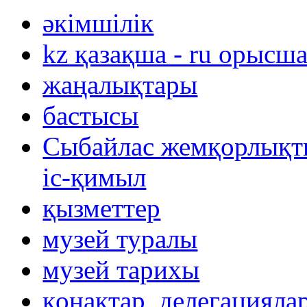
әкімшілік
kz қазақша - ru орысш
жаңалықтары
бастысы
Сыбайлас жемқорлықты
іс-қимыл
қызметтер
музей туралы
музей тарихы
қонақтар, делегацияла