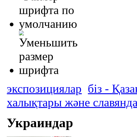
экспозициялар
біз - Қаз
халықтары және славянд
Украиндар