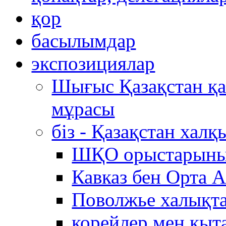
қор
басылымдар
экспозициялар
Шығыс Қазақстан қ
мұрасы
біз - Қазақстан хал
ШҚО орыстарыны
Кавказ бен Орта 
Поволжье халықта
корейлер мен қыт