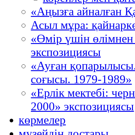
«Аңызға айналған Қ
Асыл мұра: қайнарк
«Өмір үшін өлімнен
экспозициясы
«Ауған қопарылысы
соғысы. 1979-1989»
«Ерлік мектебі: че
2000» экспозициясы
көрмелер
музейдің достары