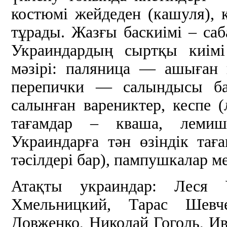
костюмі жейдеден (кашуля), 
тұрады. Жазғы баскиімі – са
Украиндардың сыртқы киімі
мәзірі: паляница — ашыған қ
перепички — салындысы бар
салынған варениктер, кеспе (
тағамдар – кваша, лемишк
Украиндарға тән өзіндік та
тәсілдері бар), пампушкалар ме
Атақты украиндар: Леся 
Хмельницкий, Тарас Шевче
Довженко, Николай Гоголь, И