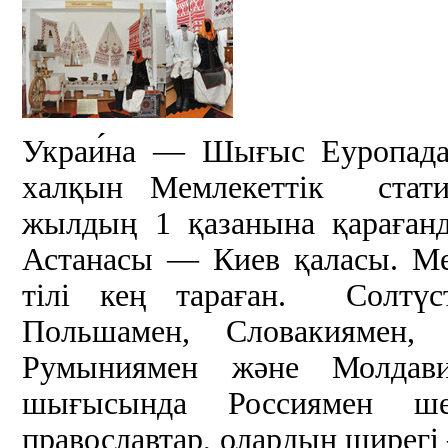
Украи́на — Шығыс Еуропада
халқын Мемлекеттік стати
жылдың 1 қазанына қараған
Астанасы — Киев қаласы. Мем
тілі кең тараған. Солтүст
Польшамен, Словакиямен, 
Румыниямен және Молдав
шығысында Россиямен ше
православтар, олардың ширегі 