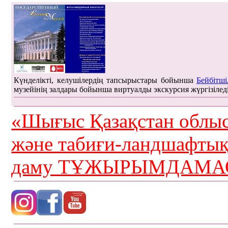
Күнделікті, келушілердің тапсырыстары бойынша
Бейбітші
музейінің залдары бойынша виртуалды экскурсия жүргізілед
«Шығыс Қазақстан облыс
және табиғи-ландшафты
даму ТҰЖЫРЫМДАМАС