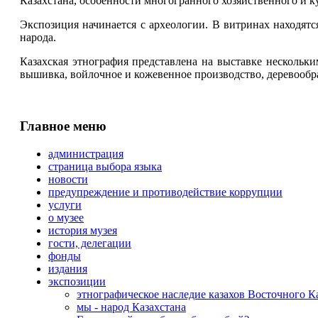
Казахстана, особенности многогранного хозяйственного и к
Экспозиция начинается с археологии. В витринах находят
народа.
Казахская этнография представлена на выставке нескольким
вышивка, войлочное и кожевенное производство, деревообр
Главное меню
администрация
страница выбора языка
новости
предупреждение и противодействие коррупции
услуги
о музее
история музея
гости, делегации
фонды
издания
экспозиции
этнографическое наследие казахов Восточного К
мы - народ Казахстана