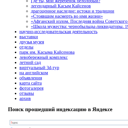
Где ты, мой жеребенок белолобый?
легендарный Касым Кайсенов
драгоценное наследие: истоки и традиции
«Стоявшим насмерть во имя жизни»
«Афганский излом. Последняя война Советского
«Школа мужества: чернобыльцы-ликвидаторы. 19
научно-исследовательская деятельность
выставки
друзья музея
отделы
парк им. Касыма Кайсенова
левобережный комплекс
летний сад
виртуальный 3d-тур
на английском
объявления
карта сайта
фотогалерея
отзывы
архив
Поиск прошедший индексацию в Яндексе