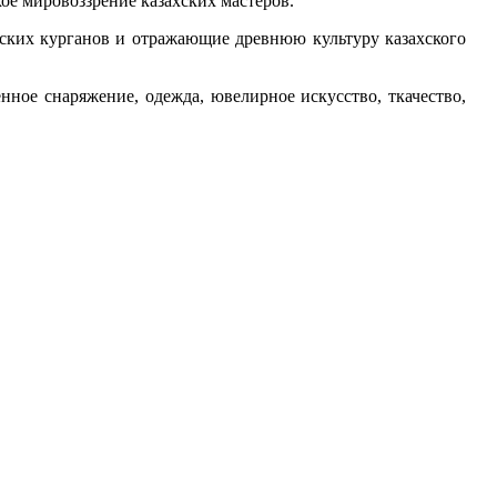
ое мировоззрение казахских мастеров.
ьских курганов и отражающие древнюю культуру казахского
енное снаряжение, одежда, ювелирное искусство, ткачество,