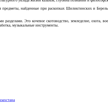
ультурного уклада жизни казахов, глубина познаний и философск
ся предметы, найденные при раскопках Шиликтинских и Берел
и разделами. Это кочевое скотоводство, земледелие, охота, во
аботка, музыкальные инструменты.
азахстана