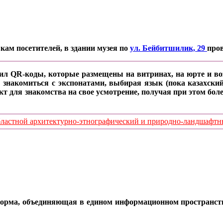
кам посетителей, в здании музея по
ул. Бейбитшилик, 29
про
ил QR-коды, которые размещены на витринах, на юрте и воз
 знакомиться с экспонатами, выбирая язык (пока казахский
кт для знакомства на свое усмотрение, получая при этом б
стной архитектурно-этнографический и природно-ландшафтный
орма, объединяющая в едином информационном пространстве 