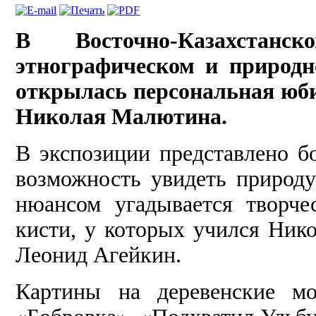
В Восточно-Казахстанс
этнографическом и природн
открылась персональная юб
Николая Малютина.
В экспозиции пред­ставлено б
возмож­ность увидеть природ
нюансом угадывается творче­
кисти, у которых учился Нико
Леонид Агейкин.
Картины на дере­венские м