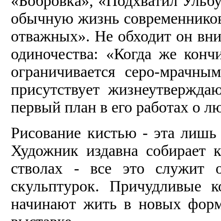
«Бобровка», «Подхватил Ульб
обычную жизнь со­временников
отважных». Не обходит он вн
одиноче­ства: «Когда же конч
огра­ничивается серо-мрачны
присутствует жизнеутвержда
первый план в его работах о л
Рисование кистью - эта лишь 
Художник издавна собирает к
стволах - все это служит 
скульптурок. Причудливые к
начинают жить в новых форм