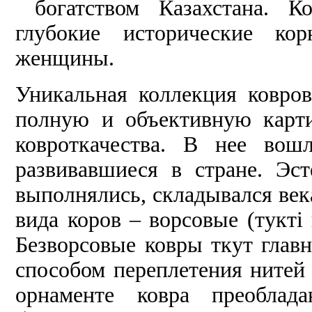
богатством Казахстана. Ко
глубокие исторические ко
женщины.
Уникальная коллекция ков
полную и объективную карти
ковроткачества. В нее вош
развивавшиеся в стране. Эс
выполнялись, складывался век
вида коров – ворсовые (туктi 
Безворсовые ковры ткут глав
способом переплетения ните
орнаменте ковра преоблад