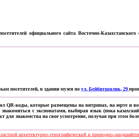
осетителей официального сайта Восточно-Казахстанского о
кам посетителей, в здании музея по
ул. Бейбитшилик, 29
про
ил QR-коды, которые размещены на витринах, на юрте и воз
 знакомиться с экспонатами, выбирая язык (пока казахский
кт для знакомства на свое усмотрение, получая при этом б
стной архитектурно-этнографический и природно-ландшафтный