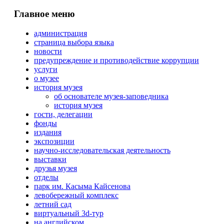
Главное меню
администрация
страница выбора языка
новости
предупреждение и противодействие коррупции
услуги
о музее
история музея
об основателе музея-заповедника
история музея
гости, делегации
фонды
издания
экспозиции
научно-исследовательская деятельность
выставки
друзья музея
отделы
парк им. Касыма Кайсенова
левобережный комплекс
летний сад
виртуальный 3d-тур
на английском