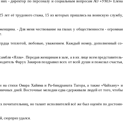
и них - директор по персоналу и социальным вопросам АО «УМЗ» Елена
5 лет её трудового стажа, 15 из которых пришлись на воинскую службу,
женщина. - Для меня че­ствование на глазах у общественности - огромная
е.
сердца теплотой, любо­вью, уважением. Каждый номер, дополненный со­
мбля «Ялла». Пере­дав женщинам в зале, а в их лице всем представитель­
итель Фарух Закиров поздравил всех от всей души и поже­лал счастья,
ни на стихи Омара Хайяма и Ра-биндраната Тагора, а также «Чайхану» и
дничных дней. Восточные мелодии едва сдерживали людей от того, чтобы
цах почитательниц, но талант исполнителей всё же был оценён по достоин­
й, сюрприз удался.