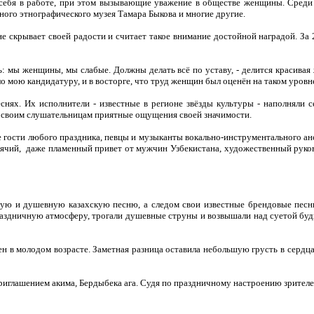
 себя в работе, при этом вызы­вающие уважение в обще­стве женщины. Сред
ного этногра­фического музея Тамара Быкова и многие другие.
крывает своей радости и считает такое внимание достойной наградой. За 2
: мы женщины, мы сла­бые. Должны делать всё по уставу, - делится красивая 
мою кандидатуру, и в вос­торге, что труд женщин был оценён на таком уров­н
нях. Их исполнители - из­вестные в регионе звёзды культуры - наполняли 
 сво­им слушательницам при­ятные ощущения своей значимости.
гости любого праздника, певцы и музыканты во­кально-инструментально­го анса
й, даже пламенный привет от мужчин Узбекистана, худо­жественный руковод
инную и душевную казахскую пес­ню, а следом свои извест­ные брендовые пес
праздничную атмос­феру, трогали душевные струны и возвышали над суетой бу
сен в молодом возрасте. Заметная разница остави­ла небольшую грусть в серд
 приглашением акима, Бердыбека ага. Судя по праздничному настроению зрителе