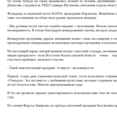
По этому поводу на сце­ну вызывались лучшие из лучших, проявившие
Денисова, следователь УВД Гульвира Мусинова, начальник от­дела област
Фельдшер из воинской части №2034, прапорщик Карлыгаш Жикебаева не с
такое чествование на областном уровне произошло впер­вые.
- Мы должны нести тя­готы службы наравне с мужчинами. Нельзя ска­зать
неожиданность. Я очень благодарна командованию своему, которое подало 
Концертная программа дарила женщинам новые слова восхищения в пес­
провождением танцеваль­ных коллективов, насыщал программу и посылал
Но настоящий взрыв эмоций вызвали мэтры со­ветской эстрады, желанные 
ницам прекрасного пола Восточно-Казахстанской области очень горячи
счастья и при­бавил: женского счастья.
- Такой замечательный праздник - 8 марта! - вос­кликнул он.
Первой, отдав дань ува­жения казахской земле, го­сти исполнили стар
«Учкудук». Зал пел вместе с любимыми артистами, которые созда­вали 
не пуститься в пляс. Многие пританцовывали сидя.
В это же время на экра­нах транслировалось ис­полнение ими этих же пе­
ству.
По словам Фаруха Закирова, их приезд в ве­сенний праздник был вы­зван