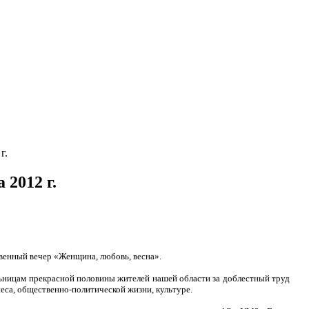
г.
 2012 г.
енный вечер «Жен­щина, любовь, весна».
ь­ницам прекрасной полови­ны жителей нашей области за доблестный труд
неса, общественно-политиче­ской жизни, культуре.