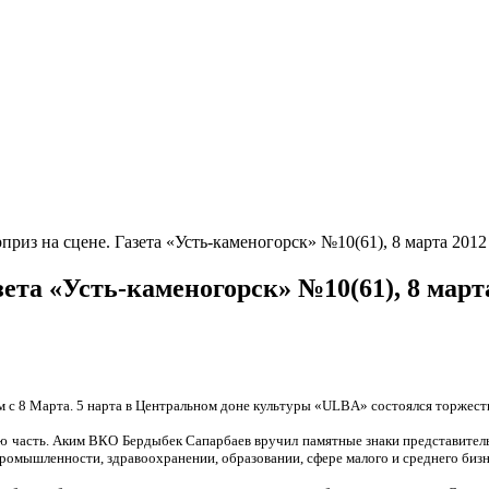
риз на сцене. Газета «Усть-каменогорск» №10(61), 8 марта 2012 
ета «Усть-каменогорск» №10(61), 8 марта
 с 8 Марта. 5 нарта в Центральном доне культуры «ULBA» состоялся торжеств
ю часть. Аким ВКО Бердыбек Сапарбаев вручил памят­ные знаки представител
промыш­ленности, здравоохране­нии, образовании, сфере малого и среднего биз