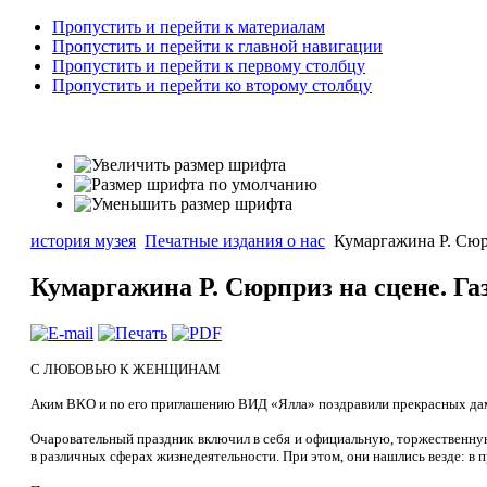
Пропустить и перейти к материалам
Пропустить и перейти к главной навигации
Пропустить и перейти к первому столбцу
Пропустить и перейти ко второму столбцу
история музея
Печатные издания о нас
Кумаргажина Р. Сюрп
Кумаргажина Р. Сюрприз на сцене. Газ
С ЛЮБОВЬЮ К ЖЕНЩИНАМ
Аким ВКО и по его приглаше­нию ВИД «Ялла» поздравили прекрасных дам
Очаровательный празд­ник включил в себя и офи­циальную, торжественну
в раз­личных сферах жизнедея­тельности. При этом, они нашлись везде: в 