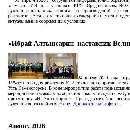
30 апреля 2026г. сотрудники информационно-образовате
элементов ИИ для учащихся КГУ «Средняя школа №23 им
духовного наставника. Одним из произведений его тв
рассматривается как часть общей культурной памяти и иде
актуальными в современных условиях.
«Ибрай Алтынсарин–наставник Велик
24 апреля 2026 года сот
185-летию со дня рождения И. Алтынсарина, просветителя 
Усть-Каменогорска. В ходе мероприятия ребята познакомили
мероприятие ансамбль домбристов школы искусств
«
Жұл
презентация «И. Алтынсарин». Преподавателей и воспит
духовно-творческой атмосфере.
Дополнительное фото ...
Анонс. 2026