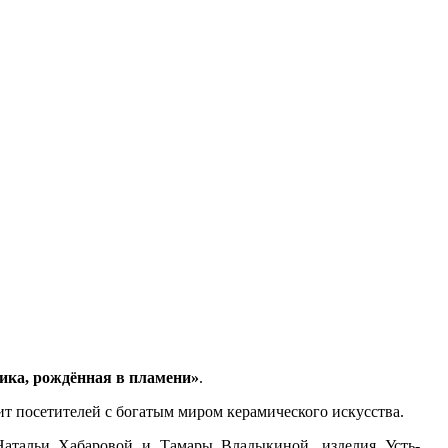
ика, рождённая в пламени»
.
ит посетителей с богатым миром керамического искусства.
Натальи Хабаровой и Тамары Владыкиной, изделия Усть-