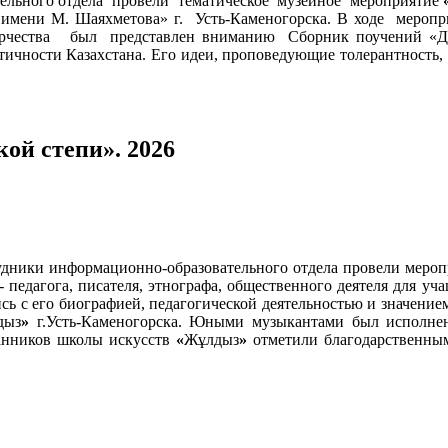
льного отдела провели тематическое музейное мероприятие
ени М. Шаяхметова» г. Усть-Каменогорска. В ходе меропр
орчества был представлен вниманию Сборник поучений «Ди
нтичности Казахстана. Его идеи, проповедующие толерантность,
ой степи». 2026
рудники информационно-образовательного отдела провели меро
- педагога, писателя, этнографа, общественного деятеля для у
сь с его биографией, педагогической деятельностью и значением
дыз
»
г.Усть-Каменогорска. Юными музыкантами был исполнен
анников школы искусств
«
Жұлдыз
»
отметили благодарственны