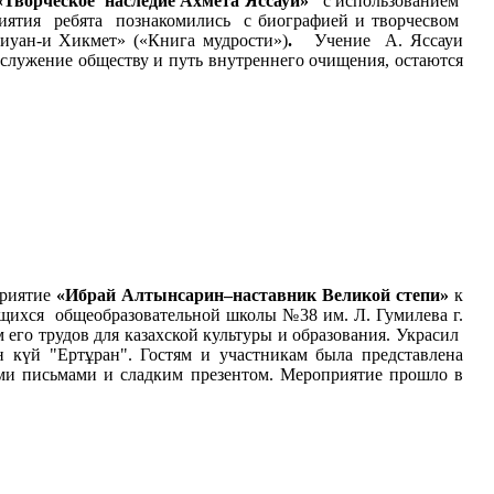
«Творческое наследие Ахмета Яссауи»
с использованием
иятия ребята познакомились с биографией и творчесвом
уан-и Хикмет» («Книга мудрости»)
.
Учение А. Яссауи
 служение обществу и путь внутреннего очищения, остаются
приятие
«Ибрай Алтынсарин–наставник Великой степи»
к
чащихся общеобразовательной школы №38 им. Л. Гумилева г.
 его трудов для казахской культуры и образования. Украсил
 күй "Ертұран". Гостям и участникам была представлена
ми письмами и сладким презентом. Мероприятие прошло в