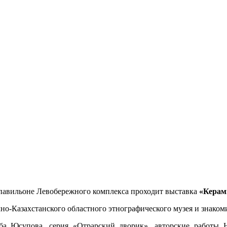
павильоне Левобережного комплекса проходит выставка
«Керам
но-Казахстанского областного этнографического музея и знаком
оба Юсупова, серия «Отрарский дворик», авторские работы 