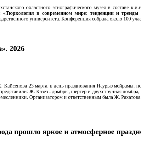
хстанского областного этнографического музея в составе к.и.
ии
«Тюркология в современном мире: тенденции и тренды 
арственного университета. Конференция собрала около 100 учас
». 2026
. Кайсенова 23 марта, в день празднования Наурыз мейрамы, п
редставили: Ж. Казез - домбры, шертер и двухструнная домбра, Е
месленники. Организатором и ответственным была Ж. Рахатова. 
ода прошло яркое и атмосферное праздн