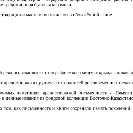
же традиционная бытовая керамика.
е традиции и мастерство оживают в обожжённой глине.
ережного комплекса этнографического музея открылась новая 
 от древнетюркских рунических надписей до современных печат
начимых памятников древнетюркской письменности - «Памят
ие и ценные издания из фондовой коллекции Восточно-Казахстанс
том, как письменность и книги сохраняли память поколений, 