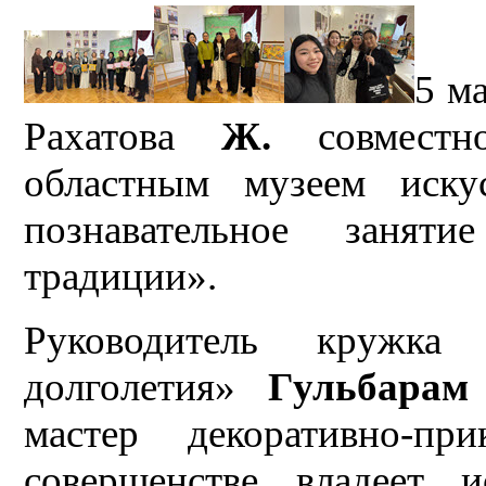
5 м
Рахатова
Ж
.
совместно
областным музеем иску
познавательное занят
традиции».
Руководитель кружка
долголетия»
Гульбарам
мастер декоративно-пр
совершенстве владеет и