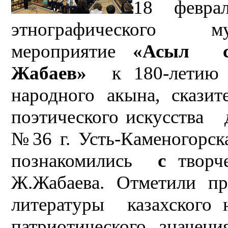
18 февра
этнографического му
мероприятие
«Асыл с
Жабаев»
к 180-летию
народного акына, сказите
поэтического искусств
№36 г. Усть-Каменогорск
познакомились
с
творч
Ж.Жабаева. Отметили п
литературы казахско
патриотического значе