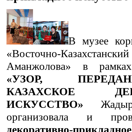
В музее ко
«Восточно-Казахстанс
Аманжолова» в рамках
«УЗОР,
ПЕРЕД
КАЗАХСКОЕ ДЕКО
ИСКУССТВО
»
Жадыра 
организовала и пр
декоративно-приклад