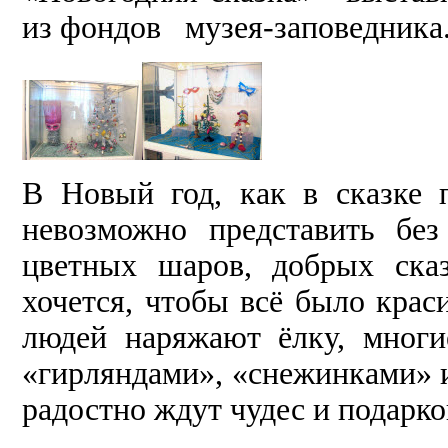
из фондов музея-заповедника
В Новый год, как в сказке 
невозможно представить бе
цветных шаров, добрых ска
хочется, чтобы всё было крас
людей наряжают ёлку, мног
«гирляндами», «снежинками» и
радостно ждут чудес и подарк