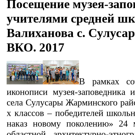
Посещение музея-зап
учителями средней шк
Валиханова с. Сулуса
ВКО. 2017
В рамках со
иконописи музея-заповедника 
села Сулусары Жарминского райо
х классов – победителей школь
наказ новому поколению» 24 м
областной архитектурно-этно