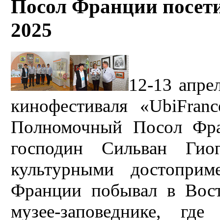
Посол Франции посети
2025
12-13 апре
кинофестиваля «UbiFra
Полномочный Посол Фра
господин Сильван Гио
культурными достоприм
Франции побывал в Вост
музее-заповеднике, гд